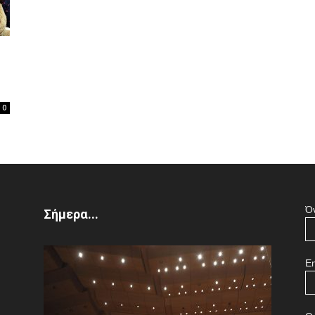
of
0
the
Ό
Σήμερα...
Town
Em