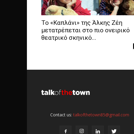
Το «Καπλάνι» της Άλκης Ζέη
μετατρέπεται στο πιο ονειρικό
θεατρικό σκηνικό...
Contact us:
talkofthetown85@gmail.com