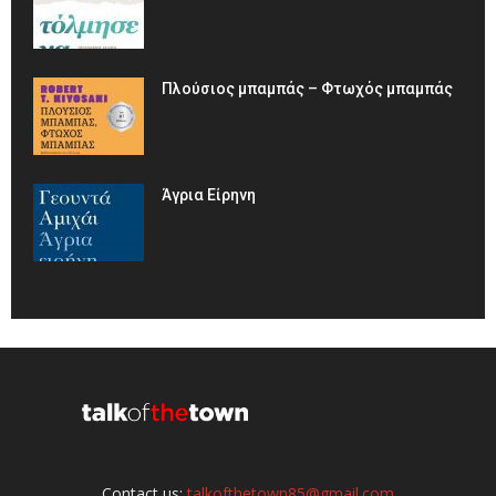
Πλούσιος μπαμπάς – Φτωχός μπαμπάς
Άγρια Είρηνη
Contact us:
talkofthetown85@gmail.com