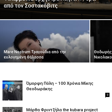
από τον Σοστακόβιτς
Mare Nostrum Τραγούδια από την
Θοδωρής 
ευλογημένη θάλασσα
Νικολακο
Όμορφη Πόλη – 100 Χρόνια Μίκης
Θεοδωράκης
0
Μάρθα Φριντζήλα the kubara project