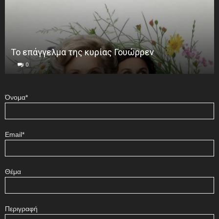
Το επάγγελμα της κυρίας Γουώρρεν
0
Όνομα*
Email*
Θέμα
Περιγραφή