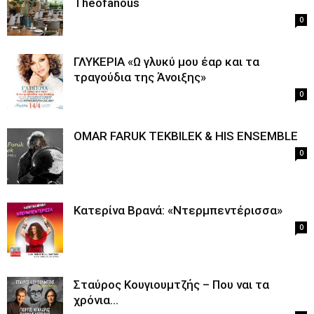
Theofanous
0
ΓΛΥΚΕΡΙΑ «Ω γλυκύ μου έαρ και τα
τραγούδια της Άνοιξης»
0
OMAR FARUK TEKBILEK & HIS ENSEMBLE
0
Κατερίνα Βρανά: «Ντερμπεντέρισσα»
0
Σταύρος Κουγιουμτζής – Που ναι τα
χρόνια…