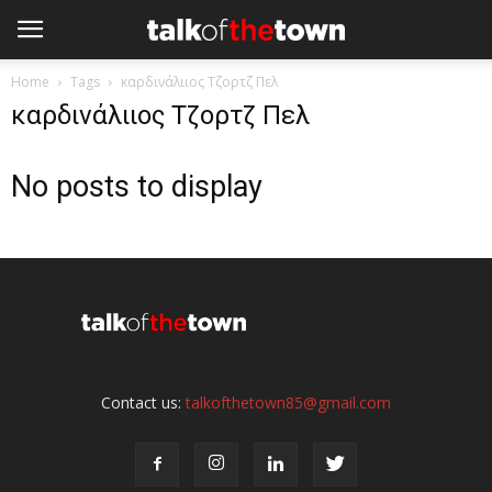
Home
Tags
καρδινάλιιος Τζορτζ Πελ
καρδινάλιιος Τζορτζ Πελ
No posts to display
Contact us:
talkofthetown85@gmail.com