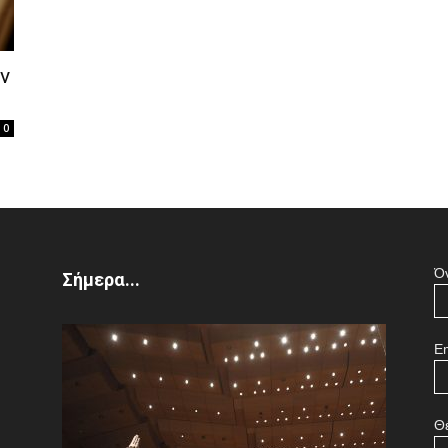
of
ν
0
the
Ό
Σήμερα...
Town
Em
Θ