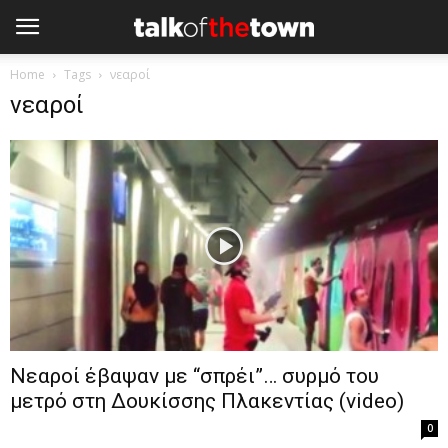
Home
Tags
νεαροί
νεαροί
Νεαροί έβαψαν με “σπρέι”… συρμό του
μετρό στη Δουκίσσης Πλακεντίας (video)
0