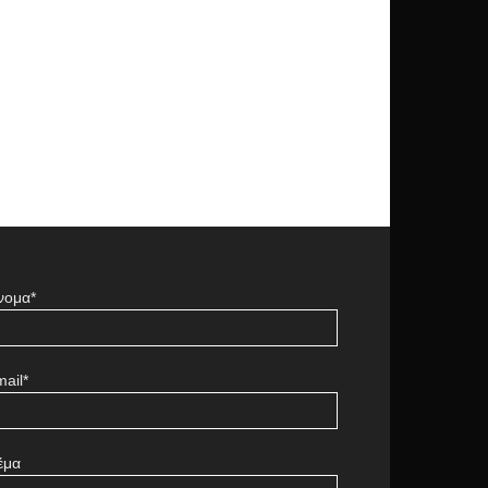
νομα*
ail*
έμα