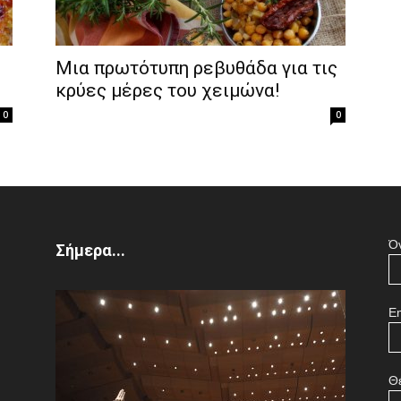
of
Μια πρωτότυπη ρεβυθάδα για τις
κρύες μέρες του χειμώνα!
0
0
the
Ό
Σήμερα...
Town
Em
Θ