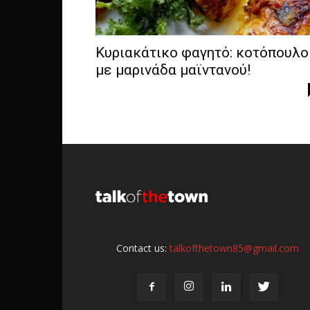
Κυριακάτικο φαγητό: κοτόπουλο
με μαρινάδα μαϊντανού!
Contact us:
talkofthetown85@gmail.com