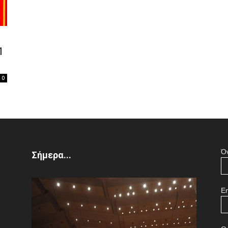
of
1
0
the
Ό
Σήμερα...
Town
Em