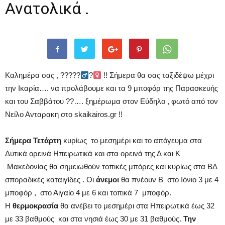
Ανατολικά .
Καλημέρα σας ,
?
?
?
?
?‍
?‍
!! Σήμερα θα σας ταξιδέψω μέχρι
την Ικαρία…. να προλάβουμε και τα 9 μποφόρ της Παρασκευής
και του Σαββάτου
?
?
…. ξημέρωμα στον Εύδηλο , φωτό από τον
Νείλο Ανταρακη στο skaikairos.gr !!
Σήμερα
Τετάρτη
κυρίως το μεσημέρι και το απόγευμα στα
Δυτικά ορεινά Ηπειρωτικά και στα ορεινά της Δ και Κ
Μακεδονίας θα σημειωθούν τοπικές μπόρες και κυρίως στα ΒΔ
σποραδικές καταιγίδες . Οι
άνεμοι
θα πνέουν Β στο Ιόνιο 3 με 4
μποφόρ , στο Αιγαίο 4 με 6 και τοπικά 7 μποφόρ.
Η
θερμοκρασία
θα ανέβει το μεσημέρι στα Ηπειρωτικά έως 32
με 33 βαθμούς και στα νησιά έως 30 με 31 βαθμούς.
Την