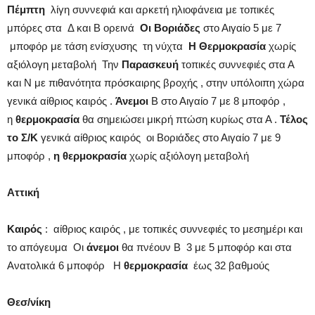
Πέμπτη
λίγη συννεφιά και αρκετή ηλιοφάνεια με τοπικές
μπόρες στα Δ και Β ορεινά
Οι Βοριάδες
στο Αιγαίο 5 με 7
μποφόρ με τάση ενίσχυσης τη νύχτα
Η Θερμοκρασία
χωρίς
αξιόλογη μεταβολή Την
Παρασκευή
τοπικές συννεφιές στα Α
και Ν με πιθανότητα πρόσκαιρης βροχής , στην υπόλοιπη χώρα
γενικά αίθριος καιρός .
Άνεμοι
Β στο Αιγαίο 7 με 8 μποφόρ ,
η
θερμοκρασία
θα σημειώσει μικρή πτώση κυρίως στα Α .
Τέλος
το Σ/Κ
γενικά αίθριος καιρός οι Βοριάδες στο Αιγαίο 7 με 9
μποφόρ ,
η θερμοκρασία
χωρίς αξιόλογη μεταβολή
Αττική
Καιρός
: αίθριος καιρός , με τοπικές συννεφιές το μεσημέρι και
το απόγευμα Οι
άνεμοι
θα πνέουν Β 3 με 5 μποφόρ και στα
Ανατολικά 6 μποφόρ Η
θερμοκρασία
έως 32 βαθμούς
Θεσ/νίκη