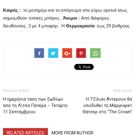
Καιρός :
το μεσημέρι και το απόγευμα στα γύρω ορεινά ίσως
σημειωθούν τοπικές μπόρες .
Άνεμοι :
Από διάφορες
διευθύνσεις 3 με 4 μποφόρ . Η
Θερμοκρασία
έως 29 βαθμούς
Previous article
Next article
H ημερήσια τάση των ζωδίων
H Τζίλιαν Άντερσον θα
από τη Λίτσα Πατέρα – Τετάρτη
υποδυθεί τη Μάργκαρετ
11 Σεπτεμβρίου
Θάτσερ στο “The Crown”
RELATED ARTICLES
MORE FROM AUTHOR