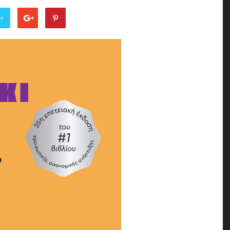
of
er
the
Town