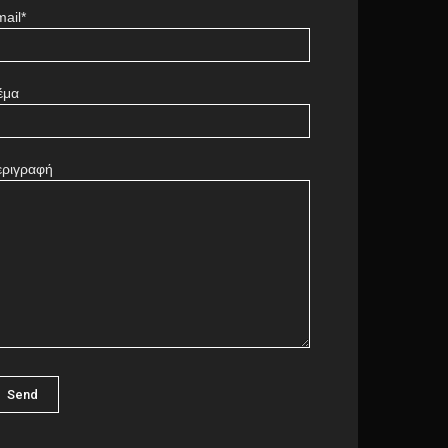
ail*
έμα
εριγραφή
πάγγελμα της κυρίας
ώρρεν
Barcelona
0