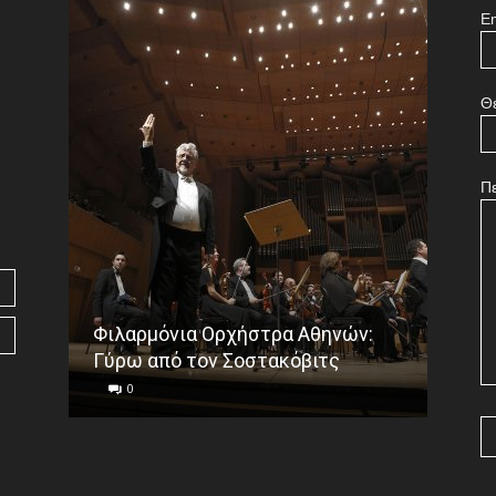
Em
Θ
Π
Φιλαρμόνια Ορχήστρα Αθηνών:
Το ε
Γύρω από τον Σοστακόβιτς
Γου
0
0