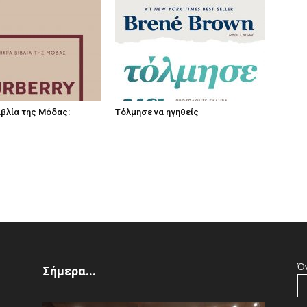
ιβλία της Μόδας:
Τόλμησε να ηγηθείς
Ό
Σήμερα...