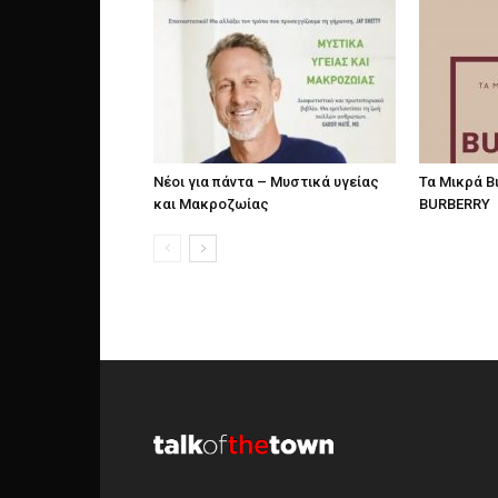
Νέοι για πάντα – Μυστικά υγείας
Τα Μικρά Β
και Μακροζωίας
BURBERRY