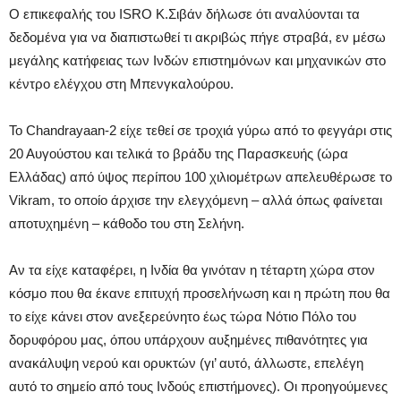
Ο επικεφαλής του ISRO Κ.Σιβάν δήλωσε ότι αναλύονται τα
δεδομένα για να διαπιστωθεί τι ακριβώς πήγε στραβά, εν μέσω
μεγάλης κατήφειας των Ινδών επιστημόνων και μηχανικών στο
κέντρο ελέγχου στη Μπενγκαλούρου.
Το Chandrayaan-2 είχε τεθεί σε τροχιά γύρω από το φεγγάρι στις
20 Αυγούστου και τελικά το βράδυ της Παρασκευής (ώρα
Ελλάδας) από ύψος περίπου 100 χιλιομέτρων απελευθέρωσε το
Vikram, το οποίο άρχισε την ελεγχόμενη – αλλά όπως φαίνεται
αποτυχημένη – κάθοδο του στη Σελήνη.
Αν τα είχε καταφέρει, η Ινδία θα γινόταν η τέταρτη χώρα στον
κόσμο που θα έκανε επιτυχή προσελήνωση και η πρώτη που θα
το είχε κάνει στον ανεξερεύνητο έως τώρα Νότιο Πόλο του
δορυφόρου μας, όπου υπάρχουν αυξημένες πιθανότητες για
ανακάλυψη νερού και ορυκτών (γι’ αυτό, άλλωστε, επελέγη
αυτό το σημείο από τους Ινδούς επιστήμονες). Οι προηγούμενες