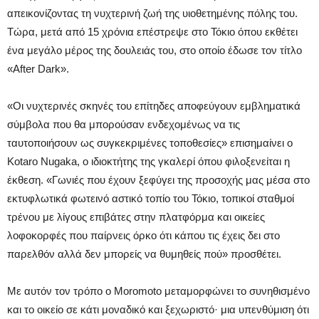
απεικονίζοντας τη νυχτερινή ζωή της υιοθετημένης πόλης του.
Τώρα, μετά από 15 χρόνια επέστρεψε στο Τόκιο όπου εκθέτει
ένα μεγάλο μέρος της δουλειάς του, στο οποίο έδωσε τον τίτλο
«After Dark».
«Οι νυχτερινές σκηνές του επίτηδες αποφεύγουν εμβληματικά
σύμβολα που θα μπορούσαν ενδεχομένως να τις
ταυτοποιήσουν ως συγκεκριμένες τοποθεσίες» επισημαίνει ο
Kotaro Nugaka, ο ιδιοκτήτης της γκαλερί όπου φιλοξενείται η
έκθεση. «Γωνιές που έχουν ξεφύγει της προσοχής μας μέσα στο
εκτυφλωτικά φωτεινό αστικό τοπίο του Τόκιο, τοπικοί σταθμοί
τρένου με λίγους επιβάτες στην πλατφόρμα και οικείες
λοφοκορφές που παίρνεις όρκο ότι κάπου τις έχεις δει στο
παρελθόν αλλά δεν μπορείς να θυμηθείς πού» προσθέτει.
Με αυτόν τον τρόπο ο Moromoto μεταμορφώνει το συνηθισμένο
και το οικείο σε κάτι μοναδικό και ξεχωριστό· μια υπενθύμιση ότι