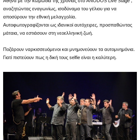
Αθήνα με την κωμωδία της χρoνιάς στο ANODOS Live Stage ,
αναζητώντας εναγωνίως, ισοδύναμα του γέλιου για να
αποσύρουν την εθνική μελαγχολία.
Αυτοφωτογραφίζονται ως ιδανικοί αυτόχειρες, προσπαθώντας
μάταια, να εστιάσουν στη νεοελληνική ζωή.
Ποζάρουν ναρκισσευόμενοι και μνημονεύουν τα αυτομνημόνια.
Γιατί πιστεύουν πως η δική τους selfie είναι η καλύτερη.