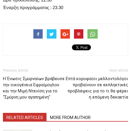
Έναρξη προγράμματος : 23.30
Previous article
Next article
Η Ένωσις Σμυρναίων βράβευσε
Επτά κορυφαίοι μελλοντολόγοι
την οικογένεια Εφραίμογλου
προβαίνουν σε εκπληκτικές
και την Μιμή Ντενίση για το:
προβλέψεις για το τι θα φέρει
“Σμύρνη μου αγαπημένη”
η επόμενη δεκαετία
RELATED ARTICLES
MORE FROM AUTHOR