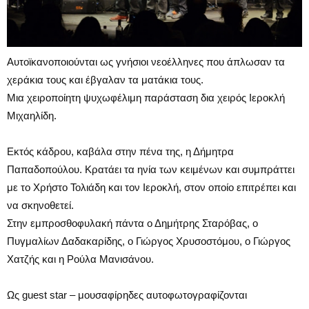
Αυτοϊκανοποιούνται ως γνήσιοι νεοέλληνες που άπλωσαν τα
χεράκια τους και έβγαλαν τα ματάκια τους.
Μια χειροποίητη ψυχωφέλιμη παράσταση δια χειρός Ιεροκλή
Μιχαηλίδη.
Εκτός κάδρου, καβάλα στην πένα της, η Δήμητρα
Παπαδοπούλου. Κρατάει τα ηνία των κειμένων και συμπράττει
με το Χρήστο Τολιάδη και τον Ιεροκλή, στον οποίο επιτρέπει και
να σκηνοθετεί.
Στην εμπροσθοφυλακή πάντα ο Δημήτρης Σταρόβας, ο
Πυγμαλίων Δαδακαρίδης, ο Γιώργος Χρυσοστόμου, ο Γιώργος
Χατζής και η Ρούλα Μανισάνου.
Ως guest star – μουσαφίρηδες αυτοφωτογραφίζονται