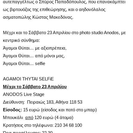
αυτεπαγγέλτως ο Σπύρος Παπαδόπουλος, που επανακάμπτει
ως βιρτουόζος της επιθεώρησης, και ο αηδονόλαλος
ασματοπώλης Κώστας Μακεδόνας.
Μέχρι και το Σάββατο 23 Απριλίου στο photo studio Anodos, με
κεντρικό σύνθημα:
Άγαμοι Θύται… με αξιοπρέπεια,
Άγαμοι Θύται… από μόνοι μας,
Άγαμοι Θύται… selfie
AGAMOI THYTAI SELFiE
Μέχρι το Σάββατο 23 Απριλίου
ANODOS Live Stage
Διεύθυνση: Πειραιώς 183, Αθήνα 118 53
Είσοδος:
15 ευρώ (είσοδος και ποτό στο μπαρ)
Μπουκάλι
από
120 ευρώ (4 άτομα)
Κρατήσεις στο τηλέφωνο: 210 34 68 100
Ώρα προσέλευσης: 22.30