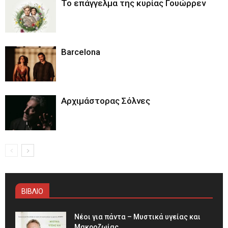
Το επάγγελμα της κυρίας Γουώρρεν
Barcelona
Αρχιμάστορας Σόλνες
ΒΙΒΛΙΟ
Νέοι για πάντα – Μυστικά υγείας και
Μακροζωίας