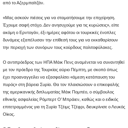
από το Αζερμπαϊτζάν.
«Μας ασκούν πιέσεις για να σταματήσουμε την επιχείρηση.
Έχουμε σαφή στόχο. Δεν ανησυχούμε για τις κυρώσεις», είπε
ακόμη ο Ερντογάν, έξι ημέρες αφότου οι τουρκικές ένοπλες
δυνάμεις εξαπέλυσαν την επίθεσή τους για να εκκαθαρίσουν
την περιοχή των συνόρων τους κούρδους πολιτοφύλακες.
Ο αντιπρόεδρος των ΗΠΑ Μάικ Πενς αναμένεται να συναντηθεί
με τον πρόεδρο της Τουρκίας αύριο Πέμπτη, με σκοπό όπως
έχει προαναγγείλει να εξασφαλίσει «άμεση κατάπαυση του
πυρός» στη βόρεια Συρία. Θα τον πλαισιώσουν ο επικεφαλής
της αμερικανικής διπλωματίας Μάικ Πομπέο, ο σύμβουλος
εθνικής ασφαλείας Ρόμπερτ Ο’ Μπράιεν, καθώς και ο ειδικός
επιτετραμμένος για τη Συρία Τζέιμς Τζέφρι, διευκρίνισε ο Λευκός
Οίκος.