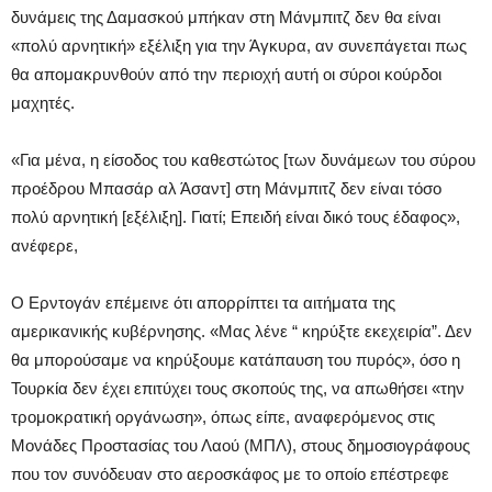
δυνάμεις της Δαμασκού μπήκαν στη Μάνμπιτζ δεν θα είναι
«πολύ αρνητική» εξέλιξη για την Άγκυρα, αν συνεπάγεται πως
θα απομακρυνθούν από την περιοχή αυτή οι σύροι κούρδοι
μαχητές.
«Για μένα, η είσοδος του καθεστώτος [των δυνάμεων του σύρου
προέδρου Μπασάρ αλ Άσαντ] στη Μάνμπιτζ δεν είναι τόσο
πολύ αρνητική [εξέλιξη]. Γιατί; Επειδή είναι δικό τους έδαφος»,
ανέφερε,
Ο Ερντογάν επέμεινε ότι απορρίπτει τα αιτήματα της
αμερικανικής κυβέρνησης. «Μας λένε “ κηρύξτε εκεχειρία”. Δεν
θα μπορούσαμε να κηρύξουμε κατάπαυση του πυρός», όσο η
Τουρκία δεν έχει επιτύχει τους σκοπούς της, να απωθήσει «την
τρομοκρατική οργάνωση», όπως είπε, αναφερόμενος στις
Μονάδες Προστασίας του Λαού (ΜΠΛ), στους δημοσιογράφους
που τον συνόδευαν στο αεροσκάφος με το οποίο επέστρεφε