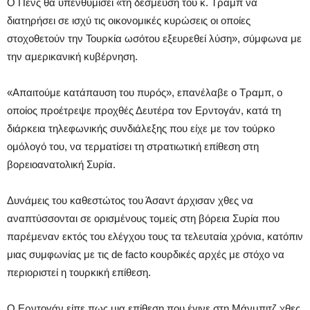
Ο Πενς θα υπενθυμίσει «τη δέσμευση του κ. Τραμπ να
διατηρήσει σε ισχύ τις οικονομικές κυρώσεις οι οποίες
στοχοθετούν την Τουρκία ωσότου εξευρεθεί λύση», σύμφωνα με
την αμερικανική κυβέρνηση.
«Απαιτούμε κατάπαυση του πυρός», επανέλαβε ο Τραμπ, ο
οποίος προέτρεψε προχθές Δευτέρα τον Ερντογάν, κατά τη
διάρκεια τηλεφωνικής συνδιάλεξης που είχε με τον τούρκο
ομόλογό του, να τερματίσει τη στρατιωτική επίθεση στη
βορειοανατολική Συρία.
Δυνάμεις του καθεστώτος του Άσαντ άρχισαν χθες να
αναπτύσσονται σε ορισμένους τομείς στη βόρεια Συρία που
παρέμεναν εκτός του ελέγχου τους τα τελευταία χρόνια, κατόπιν
μιας συμφωνίας με τις de facto κουρδικές αρχές με στόχο να
περιοριστεί η τουρκική επίθεση.
Ο Ερντογάν είπε πως μια επίθεση που έγινε στη Μάνμπιτζ χθες