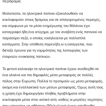
πεζοδρόμια.
Μολαταύτα, τα ηλεκτρικά πατίνια εξακολουθούν να
κυκλοφορούν στους δρόμους και σε απαγορευμένες περιοχές,
και σύμφωνα με τα μέσα ενημέρωσης του Μιλάνου έχει
καταγραφεί ήδη ένα ατύχημα, με τον αναβάτη ενός πατινιού να
παρασύρει πεζό, ο οποίος νοσηλεύεται με πολλαπλά
κατάγματα. Στην υπόθεση παρενέβη κι η εισαγγελία, που
διέταξε έρευνα για τη νομιμότητας της λειτουργίας των
εταιρειών ενοικίασης πατινιών.
Το φετινό καλοκαίρι τα ηλεκτρικά πατίνια έχουν αναδειχθεί σε
ένα ολοένα και πιο δημοφιλές μέσο μεταφοράς σε πολλές
πόλεις στην Ευρώπη. Πολλοί το προτιμούν ως μέσο μεταφοράς,
ακόμη και εναλλακτικά των μέσων μεταφοράς. Όμως αυτή τους
η χρήση έχει δημιουργήσει πλήθος προβλήματα στην
κυκλοφορία μέσα στον αστικό ιστό, καθώς οι μεγάλες ταχύτητες
που μπορούνε να φθάσουν (50χλμ/ώρα) έχουν αποδειχθεί