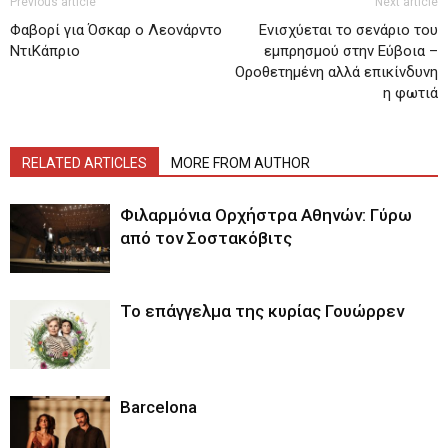
Previous article
Next article
Φαβορί για Όσκαρ ο Λεονάρντο
Ενισχύεται το σενάριο του
ΝτιΚάπριο
εμπρησμού στην Εύβοια –
Οροθετημένη αλλά επικίνδυνη
η φωτιά
RELATED ARTICLES
MORE FROM AUTHOR
Φιλαρμόνια Ορχήστρα Αθηνών: Γύρω
από τον Σοστακόβιτς
Το επάγγελμα της κυρίας Γουώρρεν
Barcelona