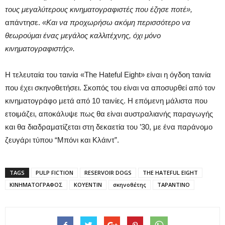
τους μεγαλύτερους κινηματογραφιστές που έζησε ποτέ»,
απάντησε.
«Και να προχωρήσω ακόμη περισσότερο να
θεωρούμαι ένας μεγάλος καλλιτέχνης, όχι μόνο
κινηματογραφιστής».
Η τελευταία του ταινία «The Hateful Eight» είναι η όγδοη ταινία
που έχει σκηνοθετήσει. Σκοπός του είναι να αποσυρθεί από τον
κινηματογράφο μετά από 10 ταινίες. Η επόμενη μάλιστα που
ετοιμάζει, αποκάλυψε πως θα είναι αυστραλιανής παραγωγής
και θα διαδραματίζεται στη δεκαετία του ’30, με ένα παράνομο
ζευγάρι τύπου “Μπόνι και Κλάιντ”.
TAGS
PULP FICTION
RESERVOIR DOGS
THE HATEFUL EIGHT
ΚΙΝΗΜΑΤΟΓΡΑΦΟΣ
ΚΟΥΕΝΤΙΝ
σκηνοθέτης
ΤΑΡΑΝΤΙΝΟ