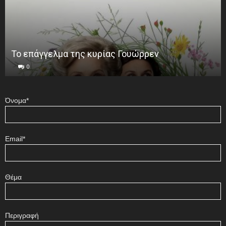
Το επάγγελμα της κυρίας Γουώρρεν
0
Όνομα*
Email*
Θέμα
Περιγραφή