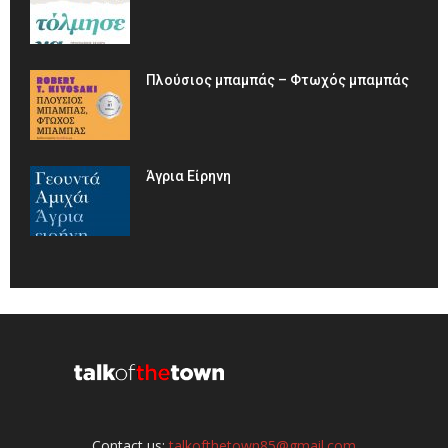
Πλούσιος μπαμπάς – Φτωχός μπαμπάς
Άγρια Είρηνη
Contact us:
talkofthetown85@gmail.com