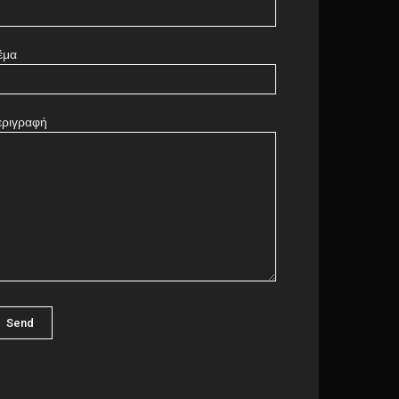
έμα
εριγραφή
πάγγελμα της κυρίας
ώρρεν
Barcelona
0