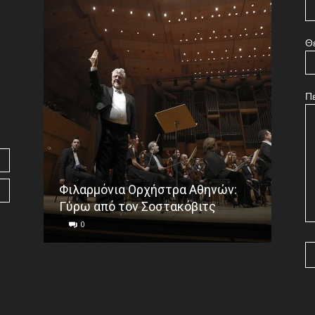
Θ
Π
Φιλαρμόνια Ορχήστρα Αθηνών:
Το ε
Γύρω από τον Σοστακόβιτς
Γου
0
0