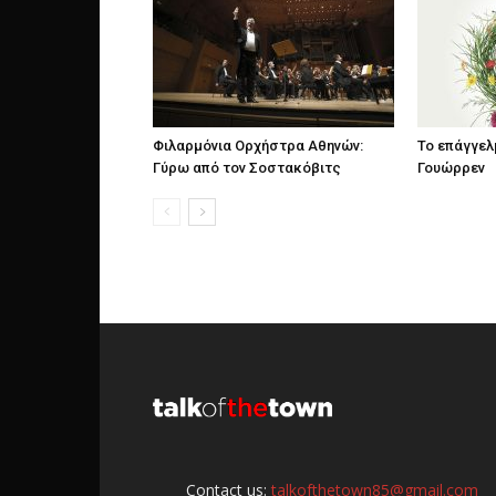
Φιλαρμόνια Ορχήστρα Αθηνών:
Το επάγγελ
Γύρω από τον Σοστακόβιτς
Γουώρρεν
Contact us:
talkofthetown85@gmail.com