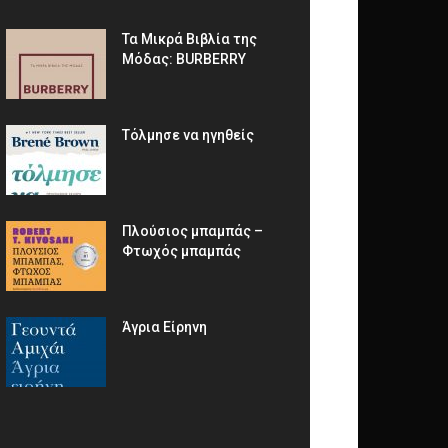
Τα Μικρά Βιβλία της
Μόδας: BURBERRY
Τόλμησε να ηγηθείς
Πλούσιος μπαμπάς –
Φτωχός μπαμπάς
Άγρια Είρηνη