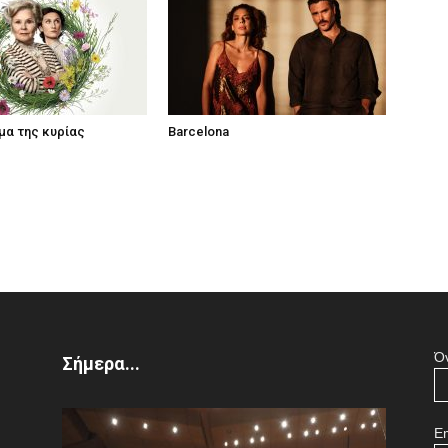
μα της κυρίας
Barcelona
Ό
Σήμερα...
Em