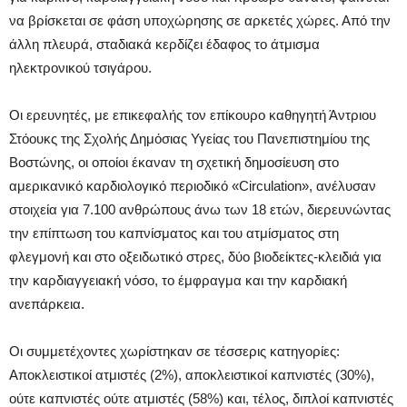
να βρίσκεται σε φάση υποχώρησης σε αρκετές χώρες. Από την
άλλη πλευρά, σταδιακά κερδίζει έδαφος το άτμισμα
ηλεκτρονικού τσιγάρου.
Οι ερευνητές, με επικεφαλής τον επίκουρο καθηγητή Άντριου
Στόουκς της Σχολής Δημόσιας Υγείας του Πανεπιστημίου της
Βοστώνης, οι οποίοι έκαναν τη σχετική δημοσίευση στο
αμερικανικό καρδιολογικό περιοδικό «Circulation», ανέλυσαν
στοιχεία για 7.100 ανθρώπους άνω των 18 ετών, διερευνώντας
την επίπτωση του καπνίσματος και του ατμίσματος στη
φλεγμονή και στο οξειδωτικό στρες, δύο βιοδείκτες-κλειδιά για
την καρδιαγγειακή νόσο, το έμφραγμα και την καρδιακή
ανεπάρκεια.
Οι συμμετέχοντες χωρίστηκαν σε τέσσερις κατηγορίες:
Αποκλειστικοί ατμιστές (2%), αποκλειστικοί καπνιστές (30%),
ούτε καπνιστές ούτε ατμιστές (58%) και, τέλος, διπλοί καπνιστές