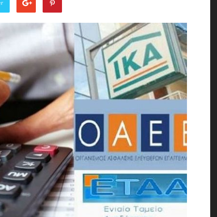
er
of
the
Town