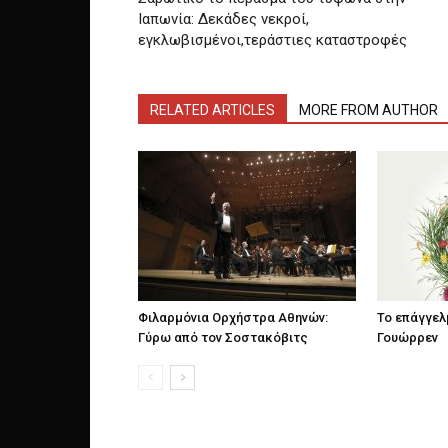
Ιαπωνία: Δεκάδες νεκροί,
εγκλωβισμένοι,τεράστιες καταστροφές
RELATED ARTICLES
MORE FROM AUTHOR
Φιλαρμόνια Ορχήστρα Αθηνών:
Το επάγγελ
Γύρω από τον Σοστακόβιτς
Γουώρρεν