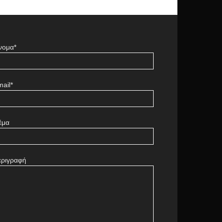
νομα*
ail*
έμα
εριγραφή