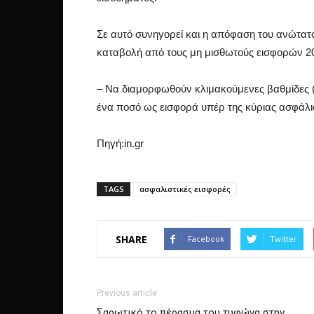
Σε αυτό συνηγορεί και η απόφαση του ανώτατο
καταβολή από τους μη μισθωτούς εισφορών 20
– Να διαμορφωθούν κλιμακούμενες βαθμίδες (
ένα ποσό ως εισφορά υπέρ της κύριας ασφάλισ
Πηγή:in.gr
TAGS
ασφαλιστικές εισφορές
SHARE
Facebook
Twitter
Previous article
Σαρωτικό το πέρασμα του τυφώνα στην