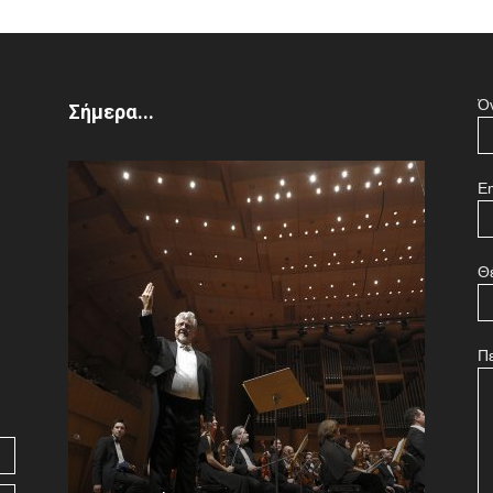
Ό
Σήμερα...
Em
Θ
Π