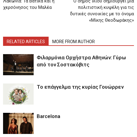
Λακωνία: Τα Βάτικα και η
Ο δήμος Ιλίου δημιουργεί μια
χερσόνησος του Μαλέα
πολιτιστική κυψέλη για τις
δυτικές συνοικίες με το όνομα
«Μίκης Θεοδωράκης»
RELATED ARTICLES
MORE FROM AUTHOR
Φιλαρμόνια Ορχήστρα Αθηνών: Γύρω
από τον Σοστακόβιτς
Το επάγγελμα της κυρίας Γουώρρεν
Barcelona