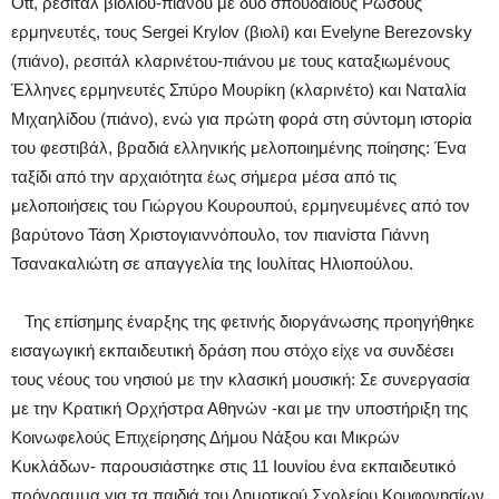
Ott, ρεσιτάλ βιολιού-πιάνου με δύο σπουδαίους Ρώσους
ερμηνευτές, τους Sergei Krylov (βιολί) και Evelyne Berezovsky
(πιάνο), ρεσιτάλ κλαρινέτου-πιάνου με τους καταξιωμένους
Έλληνες ερμηνευτές Σπύρο Μουρίκη (κλαρινέτο) και Ναταλία
Μιχαηλίδου (πιάνο), ενώ για πρώτη φορά στη σύντομη ιστορία
του φεστιβάλ, βραδιά ελληνικής μελοποιημένης ποίησης: Ένα
ταξίδι από την αρχαιότητα έως σήμερα μέσα από τις
μελοποιήσεις του Γιώργου Κουρουπού, ερμηνευμένες από τον
βαρύτονο Τάση Χριστογιαννόπουλο, τον πιανίστα Γιάννη
Τσανακαλιώτη σε απαγγελία της Ιουλίτας Ηλιοπούλου.
Της επίσημης έναρξης της φετινής διοργάνωσης προηγήθηκε
εισαγωγική εκπαιδευτική δράση που στόχο είχε να συνδέσει
τους νέους του νησιού με την κλασική μουσική: Σε συνεργασία
με την Κρατική Ορχήστρα Αθηνών -και με την υποστήριξη της
Κοινωφελούς Επιχείρησης Δήμου Νάξου και Μικρών
Κυκλάδων- παρουσιάστηκε στις 11 Ιουνίου ένα εκπαιδευτικό
πρόγραμμα για τα παιδιά του Δημοτικού Σχολείου Κουφονησίων