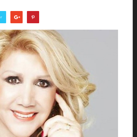
of
er
the
Town