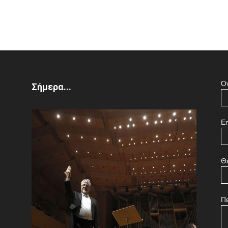
Ό
Σήμερα...
Em
Θ
Π