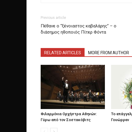
Previous article
Πέθανε ο “ξένοιαστος καβαλάρης” – ο
διάσημος ηθοποιός Πίτερ Φόντα
RELATED ARTICLES
MORE FROM AUTHOR
Φιλαρμόνια Ορχήστρα Αθηνών:
Το επάγγελ
Γύρω από τον Σοστακόβιτς
Γουώρρεν