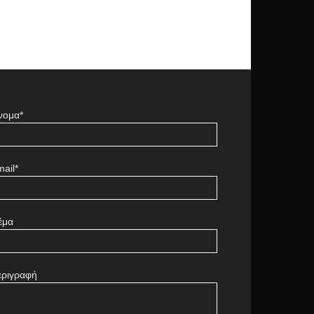
νομα*
ail*
έμα
εριγραφή