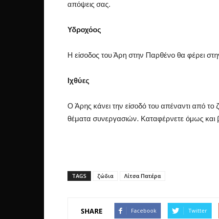
απόψεις σας.
Υδροχόος
Η είσοδος του Άρη στην Παρθένο θα φέρει στη
Ιχθύες
Ο Άρης κάνει την είσοδό του απέναντι από το ζ
θέματα συνεργασιών. Καταφέρνετε όμως και β
TAGS
ζώδια
Λίτσα Πατέρα
SHARE
Facebook
Twitter