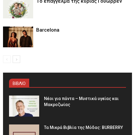
Το επάγγελμα της κυρίας Γουώρρεν
Barcelona
ΒΙΒΛΙΟ
Νέοι για πάντα – Μυστικά υγείας και
Μακροζωίας
Τα Μικρά Βιβλία της Μόδας: BURBERRY