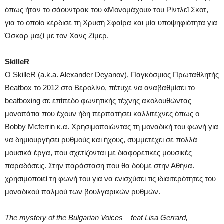
όπως ήταν το σάουντρακ του «Μονομάχου» του Ρίντλεϊ Σκοτ,
για το οποίο κέρδισε τη Χρυσή Σφαίρα και μία υποψηφιότητα για
Όσκαρ μαζί με τον Χανς Ζίμερ.
SkilleR
Ο SkilleR (a.k.a. Alexander Deyanov), Παγκόσμιος Πρωταθλητής
Beatbox το 2012 στο Βερολίνο, πέτυχε να αναβαθμίσει το
beatboxing σε επίπεδο φωνητικής τέχνης ακολουθώντας
μονοπάτια που έχουν ήδη περπατήσει καλλιτέχνες όπως ο
Bobby Mcferrin κ.α. Χρησιμοποιώντας τη μοναδική του φωνή για
να δημιουργήσει ρυθμούς και ήχους, συμμετέχει σε πολλά
μουσικά έργα, που σχετίζονται με διαφορετικές μουσικές
παραδόσεις. Στην παράσταση που θα δούμε στην Αθήνα.
χρησιμοποιεί τη φωνή του για να ενισχύσει τις ιδιαιτερότητες του
μοναδικού παλμού των βουλγαρικών ρυθμών.
The mystery of the Bulgarian Voices – feat Lisa Gerrard,