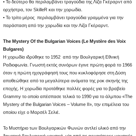
• Το δεύτερο θα περιλαμβάνει τραγούδια της Λίζα Γκέραρντ από
ορχήστρα, τον SkilleR και την χορωδία.
• Το τρίτο μέρος περιλαμβάνει τραγούδια γραμμένα για την
παράσταση από την χορωδία και την Λίζα Γκέραρντ.
The Mystery Of the Bulgarian Voices (Le Mystère des Voix
Bulgares)
Η χορωδία ιδρύθηκε το 1952 από την Βουλγαρική Εθνική
Ραδιοφωνία. Γνωστή εκτός συνόρων έγινε πρώτη φορά το 1966
όταν η πρώτη ηχογράφησή τους που κυκλοφόρησε στη Δύση
αποθεώθηκε από τα μεγαλύτερα ονόματα της ροκ σκηνής της
εποχής. Η χορωδία προτάθηκε πολλές φορές για το βραβείο
Grammy το οποίο απέσπασε τελικά το 1990 για το άλμπου «The
Mystery of the Bulgarian Voices – Volume II», την επιμέλεια του
οποίου είχε ο Μαρσέλ Σελιέ.
Το Μυστήριο των Βουλγαρικών Φωνών αντλεί υλικό από την
δημοτική βουλγαρική μουσική, μία από τις αρχαιότερες μουσικές