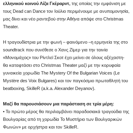
ελληνικού κοινού Λίζα Γκέραρντ,
της οποίας την εμφάνιση με
τους Dead can Dance τον Ιούλιο περιμένουμε με ανυπομονησία,
μας δίνει και νέο ραντεβού στην Αθήνα απόψε στο Christmas
Theater.
Η τραγουδίστρια με την φωνή – φαινόμενο –η ερμηνεία της στο
soundtrack που συνέθεσε ο Χανς Ζίμερ για την ταινία
«Μονομάχος» του Ρίντλεϊ Σκοτ έχει μείνει σε όλους αξέχαστη-
θα καταφτάσει στο Christmas Theater μαζί με την κορυφαία
γυναικεία χορωδία The Mystery Of the Bulgarian Voices (Le
Mystère des Voix Bulgares) και τον παγκόσμιο πρωταθλητή του
beatboxing, SkilleR (a.k.a. Alexander Deyanov).
Μαζί θα παρουσιάσουν μια παράσταση σε τρία μέρη:
•
Το πρώτο μέρος θα περιλαμβάνει παραδοσιακά τραγούδια της
Βουλγαρίας από τη χορωδία Το Μυστήριο των Βουλγαρικών
Φωνών» με ορχήστρα και τον SkilleR.