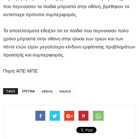
που περνούσαν τα παιδιά μπροστά στην οθόνη, βρέθηκαν τα
αντίστοιχα πρότυπα συμπεριφοράς.
Τα αποτελέσματα έδειξαν ότι τα παιδιά που περνούσαν πολύ
χρόνο μπροστά στην οθόνη στην ηλικία των τριών και των
πέντε ετών είχαν μεγαλύτερο κίνδυνο εμφάνισης προβλημάτων
προσοχής και συμπεριφοράς.
Πηγή: ΑΠΕ-ΜΠΕ
TAGS
ΕΡΕΥΝΑ
οθόνη
παιδιά