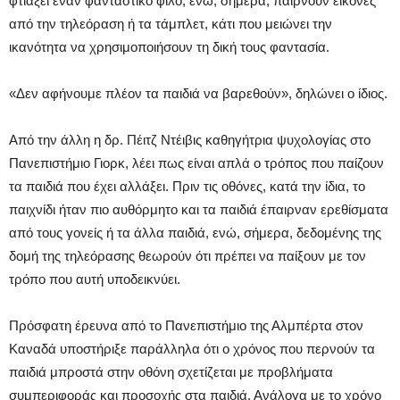
φτιάξει έναν φανταστικό φίλο, ενώ, σήμερα, παίρνουν εικόνες
από την τηλεόραση ή τα τάμπλετ, κάτι που μειώνει την
ικανότητα να χρησιμοποιήσουν τη δική τους φαντασία.
«Δεν αφήνουμε πλέον τα παιδιά να βαρεθούν», δηλώνει ο ίδιος.
Από την άλλη η δρ. Πέιτζ Ντέιβις καθηγήτρια ψυχολογίας στο
Πανεπιστήμιο Γιορκ, λέει πως είναι απλά ο τρόπος που παίζουν
τα παιδιά που έχει αλλάξει. Πριν τις οθόνες, κατά την ίδια, το
παιχνίδι ήταν πιο αυθόρμητο και τα παιδιά έπαιρναν ερεθίσματα
από τους γονείς ή τα άλλα παιδιά, ενώ, σήμερα, δεδομένης της
δομή της τηλεόρασης θεωρούν ότι πρέπει να παίξουν με τον
τρόπο που αυτή υποδεικνύει.
Πρόσφατη έρευνα από το Πανεπιστήμιο της Αλμπέρτα στον
Καναδά υποστήριξε παράλληλα ότι ο χρόνος που περνούν τα
παιδιά μπροστά στην οθόνη σχετίζεται με προβλήματα
συμπεριφοράς και προσοχής στα παιδιά. Ανάλογα με το χρόνο