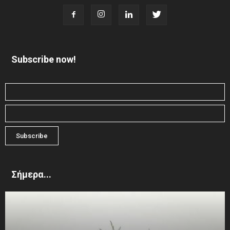
Subscribe now!
Σήμερα...