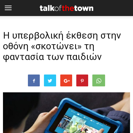
Η υπερβολική έκθεση στην
οθόνη «σκοτώνει» τη
φαντασία των παιδιών