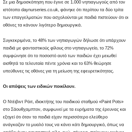
Σε μια δημοσκόπηση που έγινε σε 1.000 νηπιαγωγούς από τον
ιστότοπο daynurseries.co.uk, φάνηκε ότι περίπου τα δύο τρίτα
των επαγγελματιών που ασχολούνται με παιδιά πιστεύουν ότι οι
οθόνες τα κάνουν λιγότερο δημιουργικά.
Συγκεκριμένα, το 48% των νηπιαγωγών δήλωσε ότι υπάρχουν
παιδιά με φανταστικούς φίλους στο νηπιαγωγείο, το 72%
συμφώνησε ότι το ποσοστό αυτό των παιδιών έχει μειωθεί
αισθητά τα τελευταία πέντε χρόνια και το 63% θεώρησε
υπεύθυνες τις οθόνες για τη μείωση της εφευρετικότητας.
Οι απόψεις των ειδικών ποικίλουν.
Ο Ντέιβιντ Ράιτ, ιδιοκτήτης του παιδικού σταθμού «Paint Pots»
στο Σάουθχαμπτον, συμφωνεί με τα ευρήματα της έρευνας και
εξηγεί ότι όταν τα παιδιά είχαν περισσότερο ελεύθερο
ανάγκαζαν το μυαλό τους να κάνει κάτι δημιουργικό, όπως να