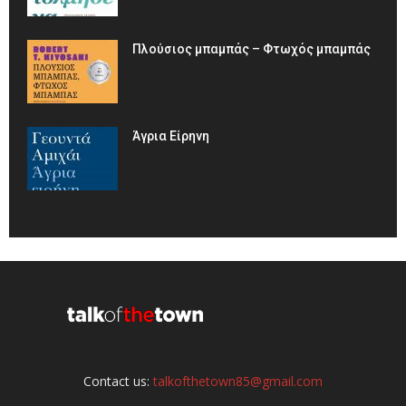
Πλούσιος μπαμπάς – Φτωχός μπαμπάς
Άγρια Είρηνη
Contact us:
talkofthetown85@gmail.com