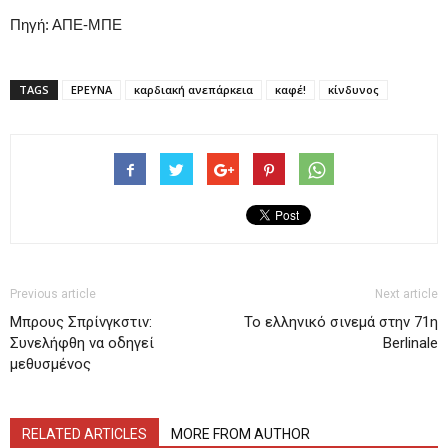
Πηγή: ΑΠΕ-ΜΠΕ
TAGS
ΕΡΕΥΝΑ
καρδιακή ανεπάρκεια
καφέ!
κίνδυνος
Previous article
Next article
Μπρους Σπρίνγκστιν:
Το ελληνικό σινεμά στην 71η
Συνελήφθη να οδηγεί
Berlinale
μεθυσμένος
RELATED ARTICLES
MORE FROM AUTHOR