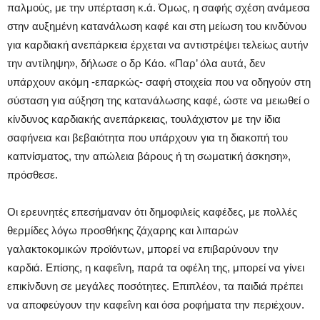
παλμούς, με την υπέρταση κ.ά. Όμως, η σαφής σχέση ανάμεσα
στην αυξημένη κατανάλωση καφέ και στη μείωση του κινδύνου
για καρδιακή ανεπάρκεια έρχεται να αντιστρέψει τελείως αυτήν
την αντίληψη», δήλωσε ο δρ Κάο. «Παρ’ όλα αυτά, δεν
υπάρχουν ακόμη -επαρκώς- σαφή στοιχεία που να οδηγούν στη
σύσταση για αύξηση της κατανάλωσης καφέ, ώστε να μειωθεί ο
κίνδυνος καρδιακής ανεπάρκειας, τουλάχιστον με την ίδια
σαφήνεια και βεβαιότητα που υπάρχουν για τη διακοπή του
καπνίσματος, την απώλεια βάρους ή τη σωματική άσκηση»,
πρόσθεσε.
Οι ερευνητές επεσήμαναν ότι δημοφιλείς καφέδες, με πολλές
θερμίδες λόγω προσθήκης ζάχαρης και λιπαρών
γαλακτοκομικών προϊόντων, μπορεί να επιβαρύνουν την
καρδιά. Επίσης, η καφεΐνη, παρά τα οφέλη της, μπορεί να γίνει
επικίνδυνη σε μεγάλες ποσότητες. Επιπλέον, τα παιδιά πρέπει
να αποφεύγουν την καφεΐνη και όσα ροφήματα την περιέχουν.