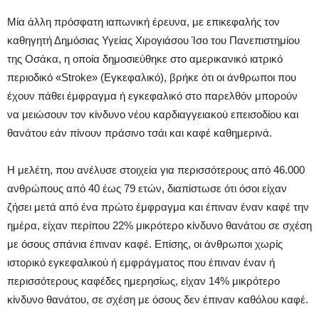
Μία άλλη πρόσφατη ιαπωνική έρευνα, με επικεφαλής τον
καθηγητή Δημόσιας Υγείας Χιρογιάσου Ίσο του Πανεπιστημίου
της Οσάκα, η οποία δημοσιεύθηκε στο αμερικανικό ιατρικό
περιοδικό «Stroke» (Εγκεφαλικό), βρήκε ότι οι άνθρωποι που
έχουν πάθει έμφραγμα ή εγκεφαλικό στο παρελθόν μπορούν
να μειώσουν τον κίνδυνο νέου καρδιαγγειακού επεισοδίου και
θανάτου εάν πίνουν πράσινο τσάι και καφέ καθημερινά.
Η μελέτη, που ανέλυσε στοιχεία για περισσότερους από 46.000
ανθρώπους από 40 έως 79 ετών, διαπίστωσε ότι όσοι είχαν
ζήσει μετά από ένα πρώτο έμφραγμα και έπιναν έναν καφέ την
ημέρα, είχαν περίπου 22% μικρότερο κίνδυνο θανάτου σε σχέση
με όσους σπάνια έπιναν καφέ. Επίσης, οι άνθρωποι χωρίς
ιστορικό εγκεφαλικού ή εμφράγματος που έπιναν έναν ή
περισσότερους καφέδες ημερησίως, είχαν 14% μικρότερο
κίνδυνο θανάτου, σε σχέση με όσους δεν έπιναν καθόλου καφέ.