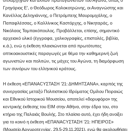
οπλαρχηγών και άλλων πρωταγωνιστών του Αγώνα, όπως ο
Γρηγόριος Ε’, ο Θεόδωρος Κολοκοτρώνης, οι Αναγνώστης και
Κανέλλος Δεληγιάννης, ο Πετρόμπεης Μαυρομιχάλης, ο
Παπαφλέσσας, ο Καλλίνικος Καστόρχης, ο Νικηταράς, ο
Νικόλαος Ταμπακόπουλος. Προβάλλεται, επίσης, σημαντικό
αρχειακό υλικό (έγγραφα, χαλκογραφίες, επιστολές, βιβλία,
κ.ά.), ενώ η έκθεση πλαισιώνεται από πρωτότυπες
οπτικοακουστικές παραγωγές με θέμα την καθημερινή ζωή
αγωνιστών και πολιτών, τις μάχες του Αγώνα, τη διαμόρφωση
των συνόρων του ελληνικού κράτους.
Η έκθεση «ΕΠΑΝΑCYΣΤΑΣΗ ’21: ΔΗΜΗΤΣΑΝΑ», καρπός της
συνεργασίας μεταξύ Πολιτιστικού Ιδρύματος Ομίλου Πειραιώς
και Εθνικού Ιστορικού Μουσείου, αποτελεί «δορυφόρο» της
κεντρικής έκθεσης του ΕΙΜ στην Αθήνα, στην έδρα του, στο
κτήριο της Παλαιάς Βουλής. Στο πλαίσιο αυτό, έχει ήδη ανοίξει
για το κοινό η έκθεση «ΕΠΑΝΑCYΣΤΑΣΗ ’21: ΗΠΕΙΡΟΣ»
(Μουσείο Αργυροτεχνίας, 29.5-29.11.2021), ενώ θα ακολουθήσει