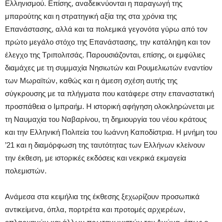
Ελληνισμού. Επίσης, αναδεικνύονται η παραγωγή της
μπαρούτης και η στρατηγική αξία της στα χρόνια της
Επανάστασης, αλλά και τα πολεμικά γεγονότα γύρω από τον
πρώτο μεγάλο στόχο της Επανάστασης, την κατάληψη και τον
έλεγχο της Τριπολιτσάς. Παρουσιάζονται, επίσης, οι εμφύλιες
διαμάχες με τη συμμαχία Νησιωτών και Ρουμελιωτών εναντίον
των Μωραϊτών, καθώς και η άμεση σχέση αυτής της
σύγκρουσης με τα πλήγματα που κατάφερε στην επαναστατική
προσπάθεια ο Ιμπραήμ. Η ιστορική αφήγηση ολοκληρώνεται με
τη Ναυμαχία του Ναβαρίνου, τη δημιουργία του νέου κράτους
και την Ελληνική Πολιτεία του Ιωάννη Καποδίστρια. Η μνήμη του
’21 και η διαμόρφωση της ταυτότητας των Ελλήνων κλείνουν
την έκθεση, με ιστορικές εκδόσεις και νεκρικά εκμαγεία
πολεμιστών.
Ανάμεσα στα κειμήλια της έκθεσης ξεχωρίζουν προσωπικά
αντικείμενα, όπλα, πορτρέτα και προτομές αρχιερέων,