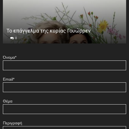
Το επάγγελμα της κυρίας Γουώρρεν
0
Όνομα*
Email*
Θέμα
Περιγραφή