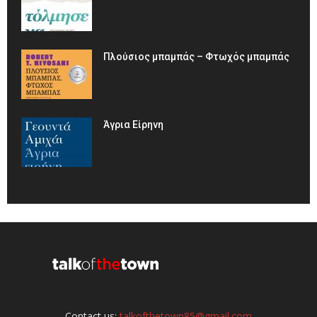
Πλούσιος μπαμπάς – Φτωχός μπαμπάς
Άγρια Είρηνη
Contact us:
talkofthetown85@gmail.com