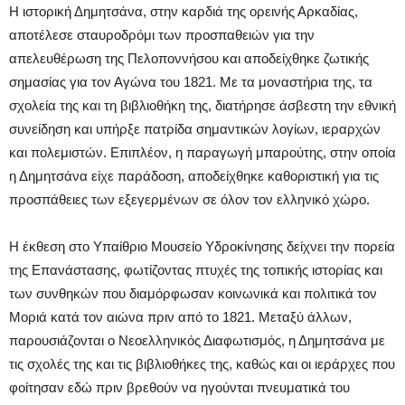
Η ιστορική Δημητσάνα, στην καρδιά της ορεινής Αρκαδίας,
αποτέλεσε σταυροδρόμι των προσπαθειών για την
απελευθέρωση της Πελοποννήσου και αποδείχθηκε ζωτικής
σημασίας για τον Αγώνα του 1821. Με τα μοναστήρια της, τα
σχολεία της και τη βιβλιοθήκη της, διατήρησε άσβεστη την εθνική
συνείδηση και υπήρξε πατρίδα σημαντικών λογίων, ιεραρχών
και πολεμιστών. Επιπλέον, η παραγωγή μπαρούτης, στην οποία
η Δημητσάνα είχε παράδοση, αποδείχθηκε καθοριστική για τις
προσπάθειες των εξεγερμένων σε όλον τον ελληνικό χώρο.
Η έκθεση στο Υπαίθριο Μουσείο Υδροκίνησης δείχνει την πορεία
της Επανάστασης, φωτίζοντας πτυχές της τοπικής ιστορίας και
των συνθηκών που διαμόρφωσαν κοινωνικά και πολιτικά τον
Μοριά κατά τον αιώνα πριν από το 1821. Μεταξύ άλλων,
παρουσιάζονται ο Νεοελληνικός Διαφωτισμός, η Δημητσάνα με
τις σχολές της και τις βιβλιοθήκες της, καθώς και οι ιεράρχες που
φοίτησαν εδώ πριν βρεθούν να ηγούνται πνευματικά του