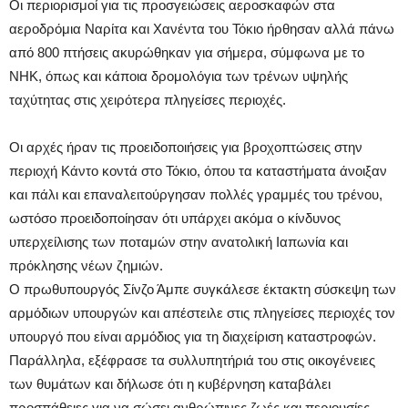
Οι περιορισμοί για τις προσγειώσεις αεροσκαφών στα
αεροδρόμια Ναρίτα και Χανέντα του Τόκιο ήρθησαν αλλά πάνω
από 800 πτήσεις ακυρώθηκαν για σήμερα, σύμφωνα με το
NHK, όπως και κάποια δρομολόγια των τρένων υψηλής
ταχύτητας στις χειρότερα πληγείσες περιοχές.
Οι αρχές ήραν τις προειδοποιήσεις για βροχοπτώσεις στην
περιοχή Κάντο κοντά στο Τόκιο, όπου τα καταστήματα άνοιξαν
και πάλι και επαναλειτούργησαν πολλές γραμμές του τρένου,
ωστόσο προειδοποίησαν ότι υπάρχει ακόμα ο κίνδυνος
υπερχείλισης των ποταμών στην ανατολική Ιαπωνία και
πρόκλησης νέων ζημιών.
Ο πρωθυπουργός Σίνζο Άμπε συγκάλεσε έκτακτη σύσκεψη των
αρμόδιων υπουργών και απέστειλε στις πληγείσες περιοχές τον
υπουργό που είναι αρμόδιος για τη διαχείριση καταστροφών.
Παράλληλα, εξέφρασε τα συλλυπητήριά του στις οικογένειες
των θυμάτων και δήλωσε ότι η κυβέρνηση καταβάλει
προσπάθειες για να σώσει ανθρώπινες ζωές και περιουσίες.