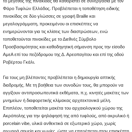
το μέγεθος της πινακίδας θα καθοριστεί σε συνεργασία με τον
Φάρο Τυφλών Ελλάδος. Προβλέπεται η τοποθέτηση ειδικής
πινακίδας σε δύο γλώσσες σε γραφή Braille και
μεγαλογράμματη, προκειμένου οι επισκέπτες να
ενημερώνονται για τις κλίσεις των διαστρώσεων, ενώ
τοποθετούνται πινακίδες με το Διεθνές Σύμβολο
Προσβασιμότητας και καθοδηγητική σήμανση προς την είσοδο
ΑμεΑ επί του πεζόδρομου της Δ. Αρεοπαγίτου και επί της οδού
Ροβέρτου Γκάλι.
Για τους μη βλέποντες προβλέπεται η δημιουργία απτικής
διαδρομής. Με τη βοήθεια των συνοδών τους, θα μπορούν να
αγγίξουν αντιπροσωπευτικά εκθέματα, π.χ. κινητές μακέτες των
μνημείων ή διαφορετικής κλίμακας αρχιτεκτονικά μέλη.
Επιπλέον, τοποθετείται μακέτα του αρχαιολογικού χώρου της
Ακρόπολης για την ψηλάφησή της από τυφλούς, από ακρυλικό ή
porcelain vibe, υλικά ανθεκτικά σε εξωτερικό χώρο, χωρίς
αιχμηρά σημεία και γωνίες, ώστε να επιτρέπεται στον επισκέπτη