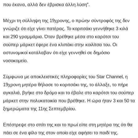
που έκανα, αλλά δεν έβρισκα άλλη λύση”.
Μέχρι τη σύλληψη της 19χρονης, ο πρώην σύντροφός της δεν
γνώριζε ότι είχε γίνει πατέρας. Το κοριτσάκι γεννήθηκε 3 κιλά
και 290 γραμμάρια. Όταν βρέθηκε μέσα στο καρότσι του
σούπερ μάρκετ έφερε ένα κλιπάκι στην κοιλίτσα του. Οι
αστυνομικοί κατάλαβαν ότι είχε γεννηθεί σε δημόσιο
νοσοκομείο.
Σύμφωνα με αποκλειστικές πληροφορίες του Star Channel, η
19χρονη μητέρα θήλασε το κοριτσάκι της, το άλλαξε, το πήρε
αγκαλιά, βγήκε στο δρόμο και το έβαλε στο καρότσι του σούπερ
μάρκετ στην πολυκατοικία που βρέθηκε. Η ώρα ήταν 3 και 50 τα
ξημερώματα της 11ης Σεπτεμβρίου.
Επέστρεψε στο σπίτι της και το πρωί είπε στη μητέρα της ότι θα
πάει σε ένα φίλο της στον οποίο είχε αφήσει το παιδί της.