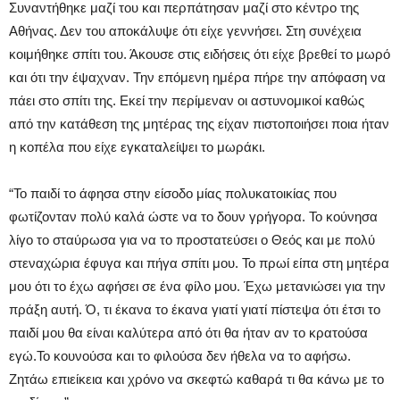
Συναντήθηκε μαζί του και περπάτησαν μαζί στο κέντρο της
Αθήνας. Δεν του αποκάλυψε ότι είχε γεννήσει. Στη συνέχεια
κοιμήθηκε σπίτι του. Άκουσε στις ειδήσεις ότι είχε βρεθεί το μωρό
και ότι την έψαχναν. Την επόμενη ημέρα πήρε την απόφαση να
πάει στο σπίτι της. Εκεί την περίμεναν οι αστυνομικοί καθώς
από την κατάθεση της μητέρας της είχαν πιστοποιήσει ποια ήταν
η κοπέλα που είχε εγκαταλείψει το μωράκι.
“Το παιδί το άφησα στην είσοδο μίας πολυκατοικίας που
φωτίζονταν πολύ καλά ώστε να το δουν γρήγορα. Το κούνησα
λίγο το σταύρωσα για να το προστατεύσει ο Θεός και με πολύ
στεναχώρια έφυγα και πήγα σπίτι μου. Το πρωί είπα στη μητέρα
μου ότι το έχω αφήσει σε ένα φίλο μου. Έχω μετανιώσει για την
πράξη αυτή. Ό, τι έκανα το έκανα γιατί γιατί πίστεψα ότι έτσι το
παιδί μου θα είναι καλύτερα από ότι θα ήταν αν το κρατούσα
εγώ.Το κουνούσα και το φιλούσα δεν ήθελα να το αφήσω.
Ζητάω επιείκεια και χρόνο να σκεφτώ καθαρά τι θα κάνω με το