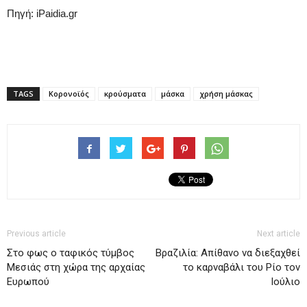
Πηγή: iPaidia.gr
TAGS
Κορονοϊός
κρούσματα
μάσκα
χρήση μάσκας
Previous article
Next article
Στο φως ο ταφικός τύμβος
Βραζιλία: Απίθανο να διεξαχθεί
Μεσιάς στη χώρα της αρχαίας
το καρναβάλι του Ρίο τον
Ευρωπού
Ιούλιο