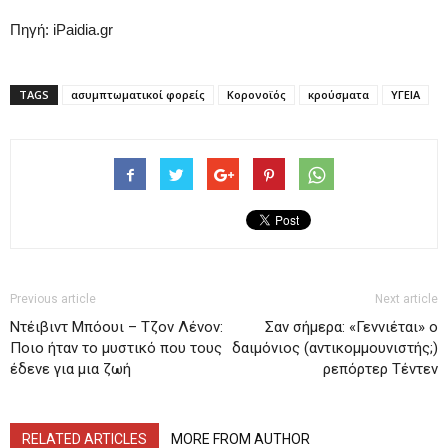
Πηγή: iPaidia.gr
TAGS
ασυμπτωματικοί φορείς
Κορονοϊός
κρούσματα
ΥΓΕΙΑ
Previous article
Next article
Ντέιβιντ Μπόουι – Τζον Λένον:
Σαν σήμερα: «Γεννιέται» ο
Ποιο ήταν το μυστικό που τους
δαιμόνιος (αντικομμουνιστής;)
έδενε για μια ζωή
ρεπόρτερ Τέντεν
RELATED ARTICLES
MORE FROM AUTHOR