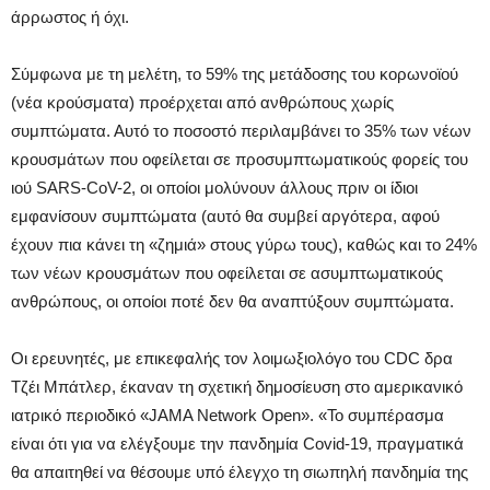
άρρωστος ή όχι.
Σύμφωνα με τη μελέτη, το 59% της μετάδοσης του κορωνοϊού
(νέα κρούσματα) προέρχεται από ανθρώπους χωρίς
συμπτώματα. Αυτό το ποσοστό περιλαμβάνει το 35% των νέων
κρουσμάτων που οφείλεται σε προσυμπτωματικούς φορείς του
ιού SARS-CoV-2, οι οποίοι μολύνουν άλλους πριν οι ίδιοι
εμφανίσουν συμπτώματα (αυτό θα συμβεί αργότερα, αφού
έχουν πια κάνει τη «ζημιά» στους γύρω τους), καθώς και το 24%
των νέων κρουσμάτων που οφείλεται σε ασυμπτωματικούς
ανθρώπους, οι οποίοι ποτέ δεν θα αναπτύξουν συμπτώματα.
Οι ερευνητές, με επικεφαλής τον λοιμωξιολόγο του CDC δρα
Τζέι Μπάτλερ, έκαναν τη σχετική δημοσίευση στο αμερικανικό
ιατρικό περιοδικό «JAMA Network Open». «Το συμπέρασμα
είναι ότι για να ελέγξουμε την πανδημία Covid-19, πραγματικά
θα απαιτηθεί να θέσουμε υπό έλεγχο τη σιωπηλή πανδημία της