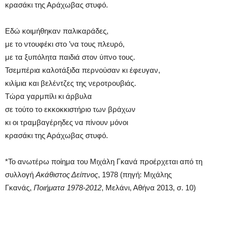
κρασάκι της Αράχωβας στυφό.
Εδώ κοιμήθηκαν παλικαράδες,
με το ντουφέκι στο ’να τους πλευρό,
με τα ξυπόλητα παιδιά στον ύπνο τους.
Τσεμπέρια καλοτάξιδα περνούσαν κι έφευγαν,
κιλίμια και βελέντζες της νεροτρουβιάς.
Τώρα γαρμπίλι κι άρβυλα
σε τούτο το εκκοκκιστήριο των βράχων
κι οι τραμβαγέρηδες να πίνουν μόνοι
κρασάκι της Αράχωβας στυφό.
*Το ανωτέρω ποίημα του Μιχάλη Γκανά προέρχεται από τη
συλλογή
Ακάθιστος Δείπνος
, 1978 (πηγή: Μιχάλης
Γκανάς,
Ποιήματα 1978-2012
, Μελάνι, Αθήνα 2013, σ. 10)