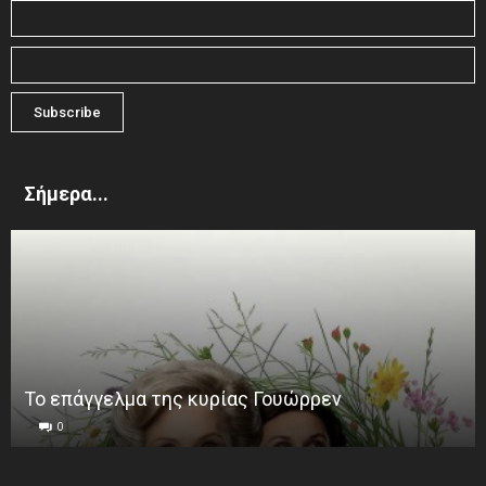
Σήμερα...
Το επάγγελμα της κυρίας Γουώρρεν
0