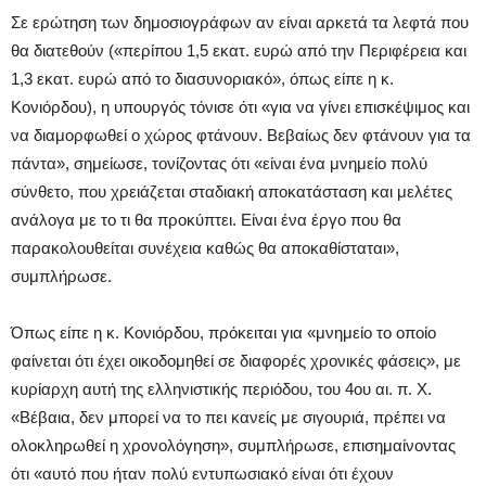
Σε ερώτηση των δημοσιογράφων αν είναι αρκετά τα λεφτά που
θα διατεθούν («περίπου 1,5 εκατ. ευρώ από την Περιφέρεια και
1,3 εκατ. ευρώ από το διασυνοριακό», όπως είπε η κ.
Κονιόρδου), η υπουργός τόνισε ότι «για να γίνει επισκέψιμος και
να διαμορφωθεί ο χώρος φτάνουν. Βεβαίως δεν φτάνουν για τα
πάντα», σημείωσε, τονίζοντας ότι «είναι ένα μνημείο πολύ
σύνθετο, που χρειάζεται σταδιακή αποκατάσταση και μελέτες
ανάλογα με το τι θα προκύπτει. Είναι ένα έργο που θα
παρακολουθείται συνέχεια καθώς θα αποκαθίσταται»,
συμπλήρωσε.
Όπως είπε η κ. Κονιόρδου, πρόκειται για «μνημείο το οποίο
φαίνεται ότι έχει οικοδομηθεί σε διαφορές χρονικές φάσεις», με
κυρίαρχη αυτή της ελληνιστικής περιόδου, του 4ου αι. π. Χ.
«Βέβαια, δεν μπορεί να το πει κανείς με σιγουριά, πρέπει να
ολοκληρωθεί η χρονολόγηση», συμπλήρωσε, επισημαίνοντας
ότι «αυτό που ήταν πολύ εντυπωσιακό είναι ότι έχουν