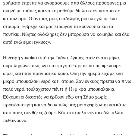
χρήματα έπρεπε να αγοράσουμε από άλλους πρόσφυγες μια
σκηνή με τρύπες και να κοιμηθούμε δίπλα στον κατάμεστο
καταυλισμό. Ο άντρας μου, ο αδελφός μου κι εγώ σε ένα
στρώμα. Έβρεχε και μας έτρωγαν τα κουνούπια και τα
ποντίκια. Νύχτες ολόκληρες δεν μπορούσα να κοιμηθώ και όλα
αυτά ενώ είμαι έγκυος».
Η νεαρή γυναίκα από την Γκάνα, έγκυος στον ένατο μήνα,
συμπληρώνει πως «για το φαγητό έπρεπε να περιμένουμε
ώρες και ήταν πραγματικά κακό. Όλη την ημέρα είχαμε ένα
μικρό μπουκαλάκι νερό κατ’ άτομο. Σαν έγκυος πρέπει να πίνω
πολύ νερό, τουλάχιστον πέντε ή έξι μικρά μπουκαλάκια.
Εύχομαι οι δικαστές να έρθουν εδώ στη Σάμο χωρίς
προειδοποίηση και να δουν πώς μας μεταχειρίζονται και κάτω
από ποιες συνθήκες ζούμε. Κάποιοι τρελαίνονται εδώ, άλλοι
πεθαίνουν».