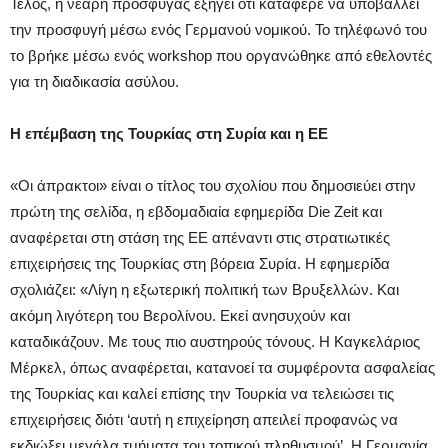
Τέλος, η νεαρή πρόσφυγας εξηγεί ότι κατάφερε να υποβάλλει
την προσφυγή μέσω ενός Γερμανού νομικού. Το τηλέφωνό του
το βρήκε μέσω ενός workshop που οργανώθηκε από εθελοντές
για τη διαδικασία ασύλου.
Η επέμβαση της Τουρκίας στη Συρία και η ΕΕ
«Οι άπρακτοι» είναι ο τίτλος του σχολίου που δημοσιεύει στην
πρώτη της σελίδα, η εβδομαδιαία εφημερίδα Die Zeit και
αναφέρεται στη στάση της ΕΕ απέναντι στις στρατιωτικές
επιχειρήσεις της Τουρκίας στη βόρεια Συρία. Η εφημερίδα
σχολιάζει: «Λίγη η εξωτερική πολιτική των Βρυξελλών. Και
ακόμη λιγότερη του Βερολίνου. Εκεί ανησυχούν και
καταδικάζουν. Με τους πιο αυστηρούς τόνους. Η Καγκελάριος
Μέρκελ, όπως αναφέρεται, κατανοεί τα συμφέροντα ασφαλείας
της Τουρκίας και καλεί επίσης την Τουρκία να τελειώσει τις
επιχειρήσεις διότι ‘αυτή η επιχείρηση απειλεί προφανώς να
εκδιώξει μεγάλα τμήματα του τοπικού πληθυσμού’. Η Γερμανία