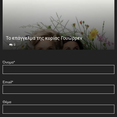
Το επάγγελμα της κυρίας Γουώρρεν
0
Όνομα*
Email*
Θέμα