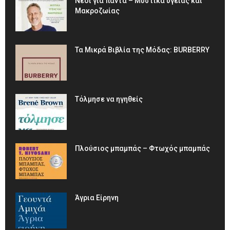
Νέοι για πάντα – Μυστικά υγείας και
Μακροζωίας
Τα Μικρά Βιβλία της Μόδας: BURBERRY
Τόλμησε να ηγηθείς
Πλούσιος μπαμπάς – Φτωχός μπαμπάς
Άγρια Είρηνη