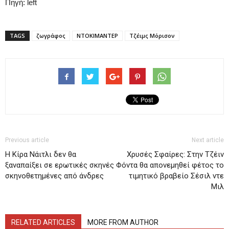
Πηγή: left
TAGS
ζωγράφος
ΝΤΟΚΙΜΑΝΤΕΡ
Τζέιμς Μόρισον
Previous article
Next article
Η Κίρα Νάιτλι δεν θα
Χρυσές Σφαίρες: Στην Τζέιν
ξαναπαίξει σε ερωτικές σκηνές
Φόντα θα απονεμηθεί φέτος το
σκηνοθετημένες από άνδρες
τιμητικό βραβείο Σέσιλ ντε
Μιλ
RELATED ARTICLES
MORE FROM AUTHOR