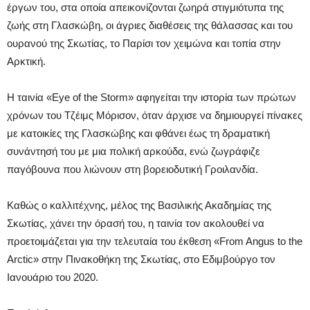
έργων του, στα οποία απεικονίζονται ζωηρά στιγμιότυπα της
ζωής στη Γλασκώβη, οι άγριες διαθέσεις της θάλασσας και του
ουρανού της Σκωτίας, το Παρίσι τον χειμώνα και τοπία στην
Αρκτική.
Η ταινία «Eye of the Storm» αφηγείται την ιστορία των πρώτων
χρόνων του Τζέιμς Μόρισον, όταν άρχισε να δημιουργεί πίνακες
με κατοικίες της Γλασκώβης και φθάνει έως τη δραματική
συνάντησή του με μια πολική αρκούδα, ενώ ζωγράφιζε
παγόβουνα που λιώνουν στη βορειοδυτική Γροιλανδία.
Καθώς ο καλλιτέχνης, μέλος της Βασιλικής Ακαδημίας της
Σκωτίας, χάνει την όρασή του, η ταινία τον ακολουθεί να
προετοιμάζεται για την τελευταία του έκθεση «From Angus to the
Arctic» στην Πινακοθήκη της Σκωτίας, στο Εδιμβούργο τον
Ιανουάριο του 2020.