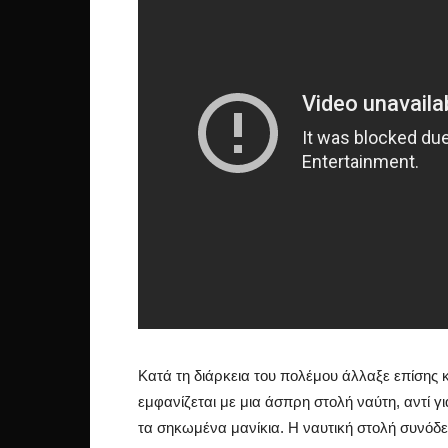
Κατά τη διάρκεια του πολέμου άλλαξε επίσης
εμφανίζεται με μια άσπρη στολή ναύτη, αντί 
τα σηκωμένα μανίκια. Η ναυτική στολή συνόδε