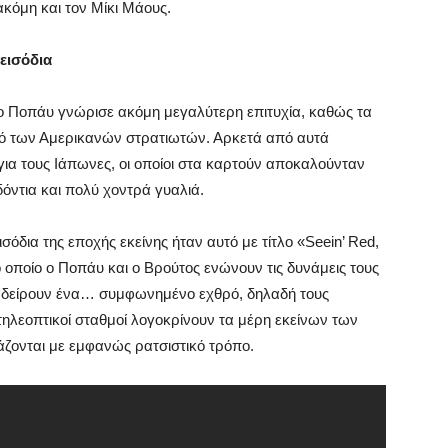
κόμη και τον Μίκι Μάους.
εισόδια
 ο Ποπάυ γνώρισε ακόμη μεγαλύτερη επιτυχία, καθώς τα
κό των Αμερικανών στρατιωτών. Αρκετά από αυτά
για τους Ιάπωνες, οι οποίοι στα καρτούν αποκαλούνταν
δόντια και πολύ χοντρά γυαλιά.
δια της εποχής εκείνης ήταν αυτό με τίτλο «Seein’ Red,
το οποίο ο Ποπάυ και ο Βρούτος ενώνουν τις δυνάμεις τους
να δείρουν ένα… συμφωνημένο εχθρό, δηλαδή τους
τηλεοπτικοί σταθμοί λογοκρίνουν τα μέρη εκείνων των
άζονται με εμφανώς ρατσιστικό τρόπο.