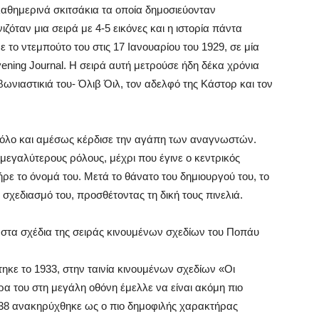
καθημερινά σκιτσάκια τα οποία δημοσιεύονταν
ζόταν μια σειρά με 4-5 εικόνες και η ιστορία πάντα
το ντεμπούτο του στις 17 Ιανουαρίου του 1929, σε μία
ening Journal. Η σειρά αυτή μετρούσε ήδη δέκα χρόνια
ωνιαστικιά του- Όλιβ Όιλ, τον αδελφό της Κάστορ και τον
ρόλο και αμέσως κέρδισε την αγάπη των αναγνωστών.
ι μεγαλύτερους ρόλους, μέχρι που έγινε ο κεντρικός
ήρε το όνομά του. Μετά το θάνατο του δημιουργού του, το
 σχεδιασμό του, προσθέτοντας τη δική τους πινελιά.
κε το 1933, στην ταινία κινουμένων σχεδίων «Οι
ρα του στη μεγάλη οθόνη έμελλε να είναι ακόμη πιο
 1938 ανακηρύχθηκε ως ο πιο δημοφιλής χαρακτήρας