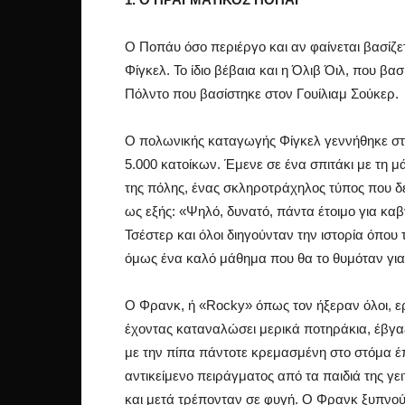
Ο Ποπάυ όσο περιέργο και αν φαίνεται βασίζ
Φίγκελ. Το ίδιο βέβαια και η Όλιβ Όιλ, που βα
Πόλντο που βασίστηκε στον Γουίλιαμ Σούκερ.
Ο πολωνικής καταγωγής Φίγκελ γεννήθηκε στις
5.000 κατοίκων. Έμενε σε ένα σπιτάκι με τη μά
της πόλης, ένας σκληροτράχηλος τύπος που δε
ως εξής: «Ψηλό, δυνατό, πάντα έτοιμο για κα
Τσέστερ και όλοι διηγούνταν την ιστορία όπου 
όμως ένα καλό μάθημα που θα το θυμόταν για 
Ο Φρανκ, ή «Rocky» όπως τον ήξεραν όλοι, ε
έχοντας καταναλώσει μερικά ποτηράκια, έβγα
με την πίπα πάντοτε κρεμασμένη στο στόμα έπ
αντικείμενο πειράγματος από τα παιδιά της γει
και μετά τρέπονταν σε φυγή. Ο Φρανκ ξυπνού