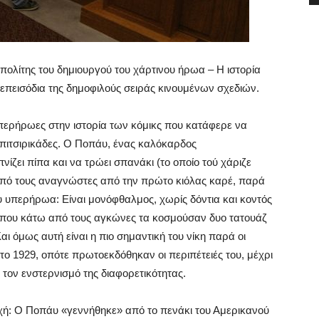
ολίτης του δημιουργού του χάρτινου ήρωα – Η ιστορία
πεισόδια της δημοφιλούς σειράς κινουμένων σχεδιών.
περήρωες στην ιστορία των κόμικς που κατάφερε να
 πιτσιρικάδες. Ο Ποπάυ, ένας καλόκαρδος
ίζει πίπα και να τρώει σπανάκι (το οποίο τού χάριζε
από τους αναγνώστες από την πρώτο κιόλας καρέ, παρά
ου υπερήρωα: Είναι μονόφθαλμος, χωρίς δόντια και κοντός
(που κάτω από τους αγκώνες τα κοσμούσαν δυο τατουάζ
 όμως αυτή είναι η πιο σημαντική του νίκη παρά οι
το 1929, οπότε πρωτοεκδόθηκαν οι περιπέτειές του, μέχρι
τον ενστερνισμό της διαφορετικότητας.
ρχή: Ο Ποπάυ «γεννήθηκε» από το πενάκι του Αμερικανού