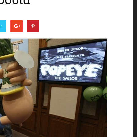
σόδια
of
er
the
Town