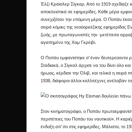
Έλζι Κράισλερ Σίγκαρ. Από το 1919 σχεδίαζε 
αποκλειστικά σε εφημερίδες. Κάθε μέρα εμφανι
συνεχιζόταν την επόμενη μέρα. Ο Ποπάυ έκανε 
σειρά κόμικς της νεοϋορκέζικης εφημερίδας Ev
ζωής, με πρωταγωνιστές την -μετέπειτα αρραβ
αγαπημένο της Χαμ Γκρέιβι.
Ο Ποπάυ εμφανίστηκε σ’ έναν δευτερεύοντα 
Σταδιακά, ο Σίγκαλ άρχισε να του δίνει όλο κα
ήρωας, κέρδισε την Όλιβ, και τελικά η σειρά π
1938, διάφοροι άλλοι καλλιτέχνες ανέλαβαν το
Στον κινηματογράφο, ο Ποπάυ πρωτοεμφανίστη
περιπέτειες του Ποπάυ του ναυτικού». Η καριέ
ένδοξη απ’ ότι στις εφημερίδες. Μάλιστα, το