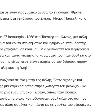
εται σε έναν πραγματικό άνθρωπο εν ονόματι Φρανκ
σίστηκε στη γειτόνισσα του Σίγκαρ, Ντόρα Πάσκελ, και ο
 27 Ιανουαρίου 1868 στο Τσέστερ του Ιλινόις, μια πόλη
να του κοντά στο δημοτικό κοιμητήριο και ήταν ο νταής
ν χαριζόταν σε κανέναν. Μια γειτόνισσα τον περιγράφει
βγά και πάντα νικητή». Τα καμώματά του ήταν θρυλικά στο
του την είχαν πέσει πέντε αλήτες να τον δείρουν, πήραν
όλη τους τη ζωή!
ργαζόταν σε ένα μπαρ της πόλης. Όταν σχόλαγε και
ζε μια καρέκλα δίπλα στην εξώπορτα του μαγαζιού, και
αιρνε έναν υπνάκο. Γινόταν, όπως ήταν φυσικό,
τονιάς, τα οποία κοντοζύγωναν, ούρλιαζαν στο αυτί του
σε αλαφιασμένος και πάντα με τις γροθιές του υψωμένες,