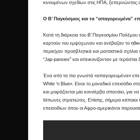
κινουμένων σχεδίων στις ΗΠΑ, ξεπερνώντας α
Ο Β’ Παγκόσμιος και τα “απαγορευμένα” επ
Κατά τη διάρκεια του Β’ Παγκοσμίου Πολέμου
καρτούν του εμψύχωναν και ανέβαζαν το ηθι
περιείχαν προσβλητικά και ρατσιστικά σχόλια 
“Jap-pansies” και απεικονίζονταν με τεράστια 
Ένα από τα πιο γνωστά «απαγορευμένα» επεισό
White ‘n Blue». Είναι το μοναδικό επεισόδιο σ
και μοιράζονται μία κονσέρβα σπανάκι, για 
Ιάπωνες στρατιώτες. Επίσης, σήμερα κάποιοι 
επεισοδίων όπου οι Αφρο-αμερικάνοι παρουσι