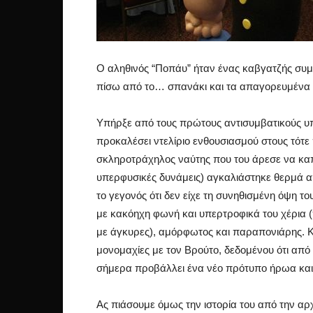
Ο αληθινός “Ποπάυ” ήταν ένας καβγατζής συμπ
πίσω από το… σπανάκι και τα απαγορευμένα ε
Υπήρξε από τους πρώτους αντισυμβατικούς υ
προκαλέσει ντελίριο ενθουσιασμού στους τότε
σκληροτράχηλος ναύτης που του άρεσε να καπν
υπερφυσικές δυνάμεις) αγκαλιάστηκε θερμά 
το γεγονός ότι δεν είχε τη συνηθισμένη όψη τ
με κακόηχη φωνή και υπερτροφικά του χέρια 
με άγκυρες), αμόρφωτος και παραπονιάρης. Και
μονομαχίες με τον Βρούτο, δεδομένου ότι από 
σήμερα προβάλλει ένα νέο πρότυπο ήρωα και 
Ας πιάσουμε όμως την ιστορία του από την α