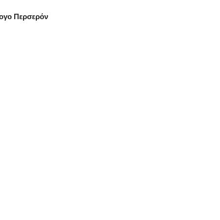
ογο Περσερόν