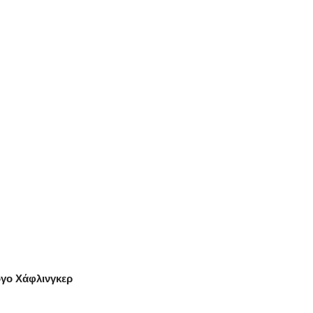
γο Χάφλινγκερ