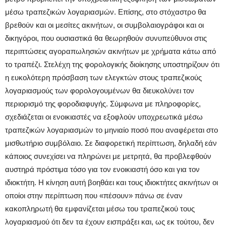
μέσω τραπεζικών λογαριασμών. Επίσης, στο στόχαστρο θα
βρεθούν και οι μεσίτες ακινήτων, οι συμβολαιογράφοι και οι
δικηγόροι, που ουσιαστικά θα θεωρηθούν συνυπεύθυνοι στις
περιπτώσεις αγοραπωλησιών ακινήτων με χρήματα κάτω από
το τραπέζι. Στελέχη της φορολογικής διοίκησης υποστηρίζουν ότι
η ευκολότερη πρόσβαση των ελεγκτών στους τραπεζικούς
λογαριασμούς των φορολογουμένων θα διευκολύνει τον
περιορισμό της φοροδιαφυγής. Σύμφωνα με πληροφορίες,
σχεδιάζεται οι ενοικιαστές να εξοφλούν υποχρεωτικά μέσω
τραπεζικών λογαριασμών το μηνιαίο ποσό που αναφέρεται στο
μισθωτήριο συμβόλαιο. Σε διαφορετική περίπτωση, δηλαδή εάν
κάποιος συνεχίσει να πληρώνει με μετρητά, θα προβλεφθούν
αυστηρά πρόστιμα τόσο για τον ενοικιαστή όσο και για τον
ιδιοκτήτη. Η κίνηση αυτή βοηθάει και τους ιδιοκτήτες ακινήτων οι
οποίοι στην περίπτωση που «πέσουν» πάνω σε έναν
κακοπληρωτή θα εμφανίζεται μέσω του τραπεζικού τους
λογαριασμού ότι δεν τα έχουν εισπράξει και, ως εκ τούτου, δεν