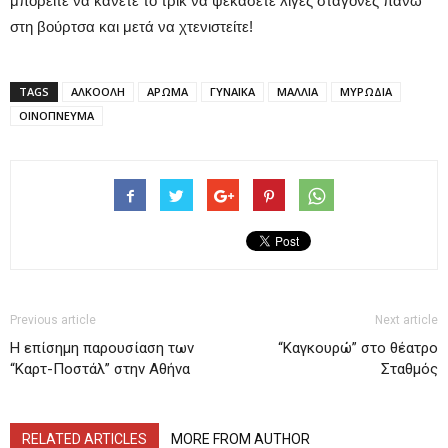
μπορείτε να κάνετε το τρικ να ψεκάσετε λίγες σταγόνες πάνω
στη βούρτσα και μετά να χτενιστείτε!
TAGS
ΑΛΚΟΟΛΗ
ΑΡΩΜΑ
ΓΥΝΑΙΚΑ
ΜΑΛΛΙΑ
ΜΥΡΩΔΙΑ
ΟΙΝΟΠΝΕΥΜΑ
Previous article
Next article
Η επίσημη παρουσίαση των
“Καγκουρώ” στο θέατρο
“Καρτ-Ποστάλ” στην Αθήνα
Σταθμός
RELATED ARTICLES
MORE FROM AUTHOR