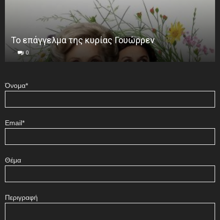
Το επάγγελμα της κυρίας Γουώρρεν
0
Όνομα*
Email*
Θέμα
Περιγραφή