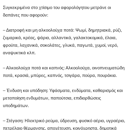
Συγκεκριμένα στο χτίσιμο του αφορολόγητου μετράνε οι
δαπάνες που αφορούν:
– Διατροφή και μη αλκοολούχα ποτά: Ψωμί, δημητριακά, ρύζι,
ζυμαρικά, κρέας, ψάρια, αλλαντικά, γαλακτοκομικά, έλαια,
φρούτα, λαχανικά, σοκολάτες, γλυκά, παγωτά, χυμοί, νερό,
αναψυκτικά κλπ.
– Αλκοολούχα ποτά και καπνός: Αλκοολούχα, οινοπνευματώδη
ποτά, κρασιά, μπύρες, καπνός, τσιγάρα, πούρα, πουράκια.
– Ένδυση και υπόδηση: Υφάσματα, ενδύματα, καθαρισμός και
μεταποίηση ενδυμάτων, παπούτσια, επιδιορθώσεις
υποδημάτων.
– Στέγαση: Ηλεκτρικό ρεύμα, ύδρευση, φυσικό αέριο, υγραέριο,
πετρέλαιο θέρμανσης, αποχέτευση, κοινόχρηστα, δημοτικά