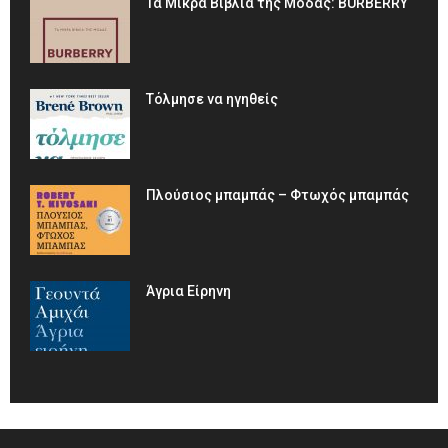
Τα Μικρά Βιβλία της Μόδας: BURBERRY
Τόλμησε να ηγηθείς
Πλούσιος μπαμπάς – Φτωχός μπαμπάς
Άγρια Είρηνη