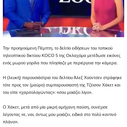
Την προηγούμενη Πέμπτη, το δελτίο ειδήσεων του τοπικού
τηλεοπτικού δικτύου KOCO 5 της Οκλαχόμα μετέδωσε εικόνες
ενός μωρού γορίλα που πλησίαζε με περιέργεια την κάμερα.
Η (λευκή) παρουσιάστρια του δελτίου Άλεξ Χούντσεν στράφηκε
τότε προς τον (μαύρο) συμπαρουσιαστή της Τζέισον Χάκετ και
του είπε «χαριτολογώντας»: «σου μοιάζει λίγο».
Ο Χάκετ, μετά από μία μικρή αμήχανη παύση, συνέχισε
λέγοντας «ε, ναι, όντως μου μοιάζει, ειδικά στο πολύ κοντινό
πλάνο».