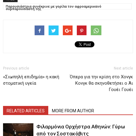
Παρουσιάστρια συνέκρινε με γορίλα τον αφροαμερικανό
συμπαρουσιαστή της
Previous article
Next article
«Σιωπηλή επιδημία» η κακή
Όπερα για την κρίση στο Χονγκ
στοματική υγεία
Κονγκ θα σκηνοθετήσει ο Άι
Γουέι Γουέι
RELATED ARTICLES
MORE FROM AUTHOR
Φιλαρμόνια Ορχήστρα Αθηνών: Γύρω
από τον Σοστακόβιτς