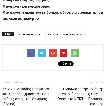
Μειωμένα τέλη ταξινόμησης
Μειωμένα τέλη κυκλοφορίας
Μειωμένος ή ακόμη και μηδενικός φόρος για εταιρική χρήση
του νέου αυτοκινήτου
TAGS
αγορά αυτοκινήτου
κίνητρα
νέα τεχνολογία
Previous article
Next article
Αλβανία: Δεκάδες τραυματίες
Η βασίλισσα της μουσικής
και σοβαρές ζημιές σε κτίρια
calypso, διάσημη ως Calypso
από τις σεισμικες δονήσεις
Rose, στο ΚΠΙΣΝ – Ελεύθερη
(βίντεο)
είσοδος