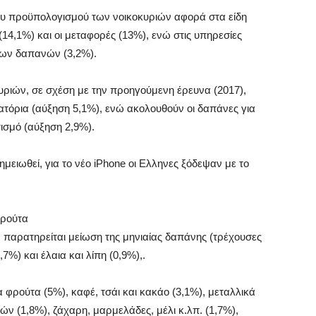
ου προϋπολογισμού των νοικοκυριών αφορά στα είδη
14,1%) και οι μεταφορές (13%), ενώ στις υπηρεσίες
 των δαπανών (3,2%).
ριών, σε σχέση με την προηγούμενη έρευνα (2017),
ιατόρια (αύξηση 5,1%), ενώ ακολουθούν οι δαπάνες για
τισμό (αύξηση 2,9%).
σημειωθεί, για το νέο iPhone οι Ελληνες ξόδεψαν με το
φρούτα
 παρατηρείται μείωση της μηνιαίας δαπάνης (τρέχουσες
7%) και έλαια και λίπη (0,9%),.
 φρούτα (5%), καφέ, τσάι και κακάο (3,1%), μεταλλικά
ν (1,8%), ζάχαρη, μαρμελάδες, μέλι κ.λπ. (1,7%),