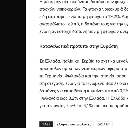
Η μέση μηνιαία ισοδύναμη δαπάνη των φτωχώ
φτωχών νοικοκυριών. Τα φτωχά νοικοκυριά δ
είδη διατροφής ενώ τα μη φτωχά το 19,2%. Λ
ανασφάλιστοι, κ.λπ.), η δαπάνη τους για την 
ενώ η αντίστοιχη δαπάνη των μη φτωχών ανέρ
Καταναλωτικά πρότυπα στην Ευρώπη
Σε Ελλάδα, Ιταλία και Σερβία το σχετικά μεγα
προϋπολογισμού των νοικοκυριών αφορά στα 
τη Γερμανία, Φινλανδία και την Ισπανία, όπ
στη στέγαση, ενώ για το Ηνωμένο Βασίλειο οι
δαπάνες για εκπαίδευση κυμαίνονται από 0,2
Φινλανδία έως 3,2% στην Ελλάδα. H Ελλάδα κ
για την υγεία, 7,5% και 6,1% του μέσου προϋπ
TAGS
έλληνες καταναλωτές
ΕΛΣΤΑΤ