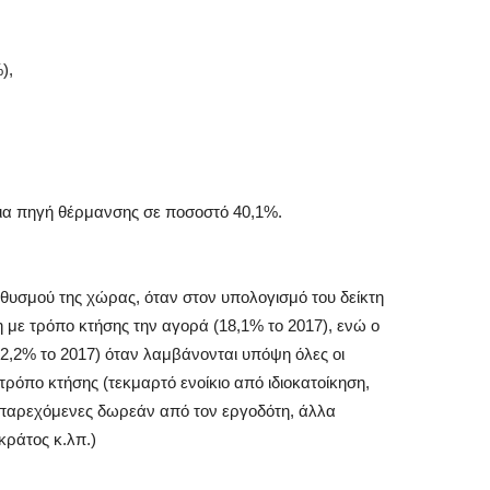
),
ια πηγή θέρμανσης σε ποσοστό 40,1%.
ηθυσμού της χώρας, όταν στον υπολογισμό του δείκτη
με τρόπο κτήσης την αγορά (18,1% το 2017), ενώ ο
12,2% το 2017) όταν λαμβάνονται υπόψη όλες οι
ρόπο κτήσης (τεκμαρτό ενοίκιο από ιδιοκατοίκηση,
 παρεχόμενες δωρεάν από τον εργοδότη, άλλα
κράτος κ.λπ.)