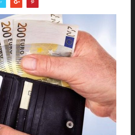
er
of
the
Town