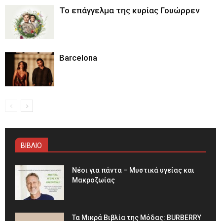
Το επάγγελμα της κυρίας Γουώρρεν
Barcelona
ΒΙΒΛΙΟ
Νέοι για πάντα – Μυστικά υγείας και
Μακροζωίας
Τα Μικρά Βιβλία της Μόδας: BURBERRY