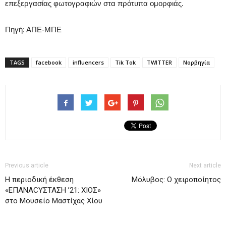
επεξεργασίας φωτογραφιών στα πρότυπα ομορφιάς.
Πηγή: ΑΠΕ-ΜΠΕ
TAGS
facebook
influencers
Tik Tok
TWITTER
Νορβηγία
Previous article
Next article
Η περιοδική έκθεση
Μόλυβος: Ο χειροποίητος
«ΕΠΑΝΑCYΣΤΑΣΗ ’21: ΧΙΟΣ»
στο Μουσείο Μαστίχας Χίου