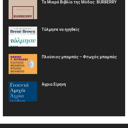
Τα Μικρά Βιβλία της Μόδας: BURBERRY
Τόλμησε να ηγηθείς
Πλούσιος μπαμπάς – Φτωχός μπαμπάς
Άγρια Είρηνη