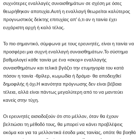
συχνότερες εναλλαγές συναισθημάτων σε σχέση με όσες
θεωρήθηκαν αποτυχία.Αυτή η εναλλαγή θεωρείται καλύτερος
προγνωστικός δείκτης επιτυχίας απ’ ό,τι αν η ταινία έχει
ευχάριστη αρχή ή καλό τέλος.
Το πιο σημαντικό, σύμφωνα με τους ερευνητές, είναι η ταινία να
προσφέρει μια συχνή εναλλαγή συναισθημάτων.Το σύστημα
βαθμολογεί κάθε ταινία με ένα «σκορ» εναλλαγής
συναισθημάτων και τελικά βγάζει την ετυμηγορία του κατά
πόσον η ταινία -θρίλερ, κωμωδία ή δράμα- θα αποδειχθεί
δημοφιλής ή όχι.Η ικανότητα πρόγνωσης δεν είναι βέβαια
τέλεια, αλλά είναι πάντως μεγαλύτερη από το να μαντεύει
κανείς στην τύχη.
Οι ερευνητές αισιοδοξούν ότι στο μέλλον, όταν θα έχουν
βελτιώσει τη μέθοδό τους, θα μπορεί να κάνει προβλέψεις
ακόμα και για τα μελλοντικά έσοδα μιας ταινίας, οπότε θα βοηθά