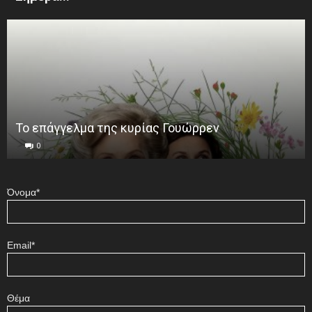
Το επάγγελμα της κυρίας Γουώρρεν
0
Όνομα*
Email*
Θέμα